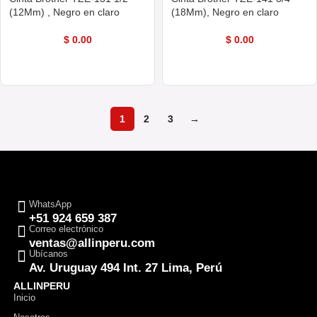
(12Mm) , Negro en claro
(18Mm), Negro en claro
$
0.00
$
0.00
COMPRAR AHORA
COMPRAR AHORA
1
2
3
→
WhatsApp
+51 924 659 387
Correo electrónico
ventas@allinperu.com
Ubícanos
Av. Uruguay 494 Int. 27 Lima, Perú
ALLINPERU
Inicio