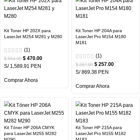
Kit Toner HP 202X para
Kit Toner HP 204A para
LaserJet M254 M281 y M280
LaserJet Pro M154 M180
M181
(1)
(1)
$
470.00
$
554.00
$
257.00
$
267.00
S/ 1,589.91 PEN
S/ 869.38 PEN
Comprar Ahora
Comprar Ahora
Kit Tóner HP 206A CMYK
Kit Toner HP 215A para
para LaserJet M255 M282
LaserJet Pro M155 M182
M290
M183