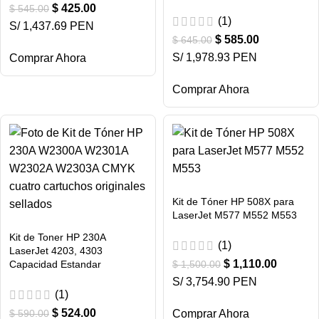
$
425.00
$
545.00
(1)
S/ 1,437.69 PEN
$
585.00
$
645.00
S/ 1,978.93 PEN
Comprar Ahora
Comprar Ahora
Kit de Tóner HP 508X para
LaserJet M577 M552 M553
Kit de Toner HP 230A
(1)
LaserJet 4203, 4303
$
1,110.00
Capacidad Estandar
$
1,500.00
S/ 3,754.90 PEN
(1)
$
524.00
$
590.00
Comprar Ahora