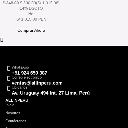
$
348.00
$
300.00
(S/ 1,015.08)
14% DSCTO
Hot
S/ 1,015.08 PEN
Comprar Ahora
WhatsApp
+51 924 659 387
Correo electrónico
ventas@allinperu.com
Ubícanos
Av. Uruguay 494 Int. 27 Lima, Perú
ALLINPERU
Inicio
Nosotros
Contáctanos