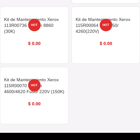
Kit de Mantenimiento Xerox
Kit de Mantenimiento Xerox
113R00736 Phaser 8860
115R00064 Wc 4250/
HOT
HOT
(30K)
4260(220V)
$
0.00
$
0.00
COMPRAR AHORA
COMPRAR AHORA
Kit de Mantenimiento Xerox
115R00070 Phaser
HOT
4600/4620 Fusor 220V (150K)
$
0.00
COMPRAR AHORA