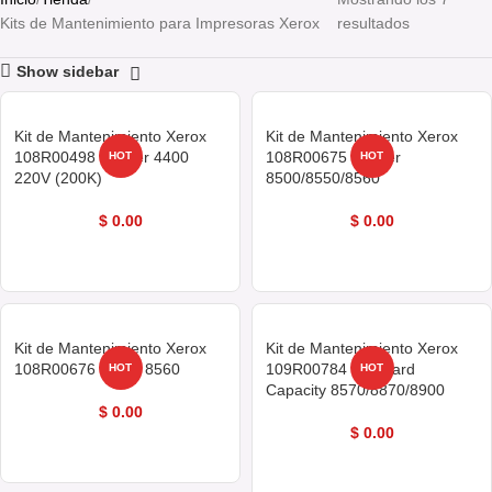
Kits de Mantenimiento para Impresoras Xerox
resultados
Show sidebar
Kit de Mantenimiento Xerox
Kit de Mantenimiento Xerox
108R00498 Phaser 4400
108R00675 Phaser
HOT
HOT
220V (200K)
8500/8550/8560
$
0.00
$
0.00
COMPRAR AHORA
COMPRAR AHORA
Kit de Mantenimiento Xerox
Kit de Mantenimiento Xerox
108R00676 Xerox 8560
109R00784 Standard
HOT
HOT
Capacity 8570/8870/8900
$
0.00
$
0.00
COMPRAR AHORA
COMPRAR AHORA