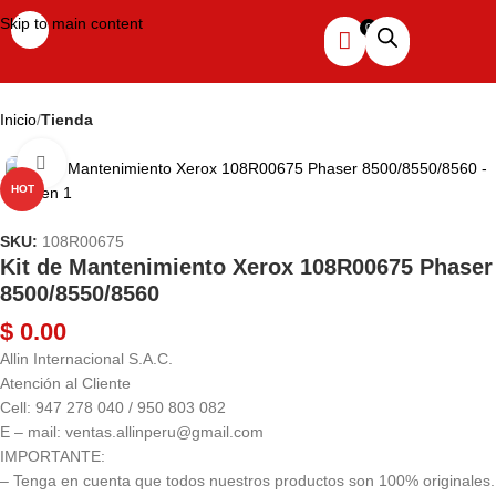
Skip to main content
Inicio
Tienda
Haga clic para ampliar
HOT
SKU:
108R00675
Kit de Mantenimiento Xerox 108R00675 Phaser
8500/8550/8560
$
0.00
Allin Internacional S.A.C.
Atención al Cliente
Cell: 947 278 040 / 950 803 082
E – mail: ventas.allinperu@gmail.com
IMPORTANTE:
– Tenga en cuenta que todos nuestros productos son 100% originales.