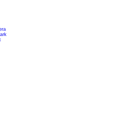
era
ark
x