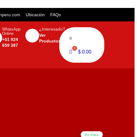
inperu.com
Ubicación
FAQs
WhatsApp
¿Interesado?
Online
Ver
a
+51 924
Productos
659 387
$
0.00
En línea