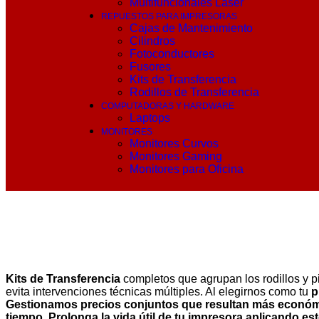
Multifuncionales Láser
REPUESTOS PARA IMPRESORAS
Cajas de Mantenimiento
Cilindros
Fotoconductores
Fusores
Kits de Transferencia
Rodillos de Transferencia
COMPUTADORAS Y HARDWARE
Laptops
MONITORES
Monitores Curvos
Monitores Gaming
Monitores para Oficina
Kits de Transferencia
completos que agrupan los rodillos y pi
evita intervenciones técnicas múltiples. Al elegirnos como tu
p
Gestionamos
precios
conjuntos que resultan más económi
tiempo.
Prolonga la vida útil de tu impresora
aplicando est