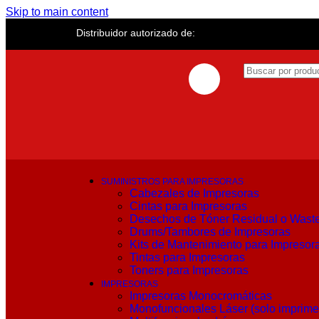
Skip to main content
Distribuidor autorizado de:
SUMINISTROS PARA IMPRESORAS
Cabezales de Impresoras
Cintas para Impresoras
Desechos de Tóner Residual o Wast
Drums/Tambores de Impresoras
Kits de Mantenimiento para Impresor
Tintas para Impresoras
Toners para Impresoras
IMPRESORAS
Impresoras Monocromáticas
Monofuncionales Láser (solo imprime