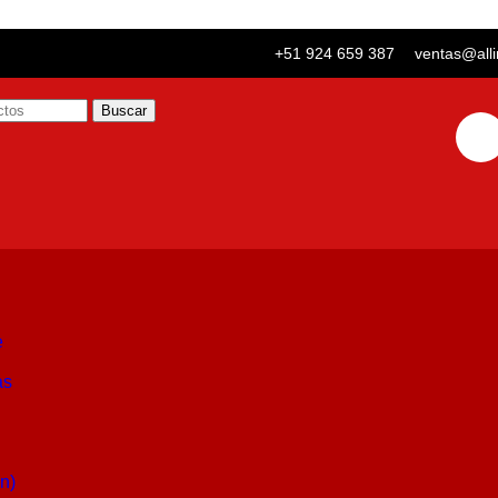
+51 924 659 387
ventas@all
Buscar
e
as
n)