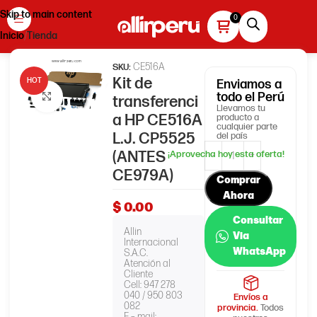
Skip to main content
Inicio
Tienda
CE516A
SKU:
Kit de
HOT
Enviamos
a
todo el Perú
Haga clic para ampliar
transferenci
Llevamos tu
a HP CE516A
producto a
cualquier parte
L.J. CP5525
del país
(ANTES
CE979A)
Comprar
Ahora
$
0.00
Consultar
Allin
Via
Internacional
WhatsApp
S.A.C.
Atención al
Cliente
Cell: 947 278
040 / 950 803
Envíos a
082
provincia.
Todos
E – mail: