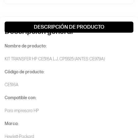
DESCRIPCIÓN DE PRODUCTO
Descripción general
Nombre de producto:
KIT TRANSFER HP CE516A L.J. CP5525 (ANTES CE979A)
Código
de producto:
CE516A
Compatible con:
Para impresora HP
Marca:
Hewlett-Packard