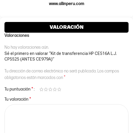
www.allinperu.com
VALORACIÓN
Valoraciones
No hay valoraciones aún.
Sé el primero en valorar “Kit de transferencia HP CE516A L.J.
CP5525 (ANTES CE979A)”
Tu dirección de correo electrónico no será publicada.
Los campos
*
obligatorios están marcados con
*
Tu puntuación
*
Tu valoración