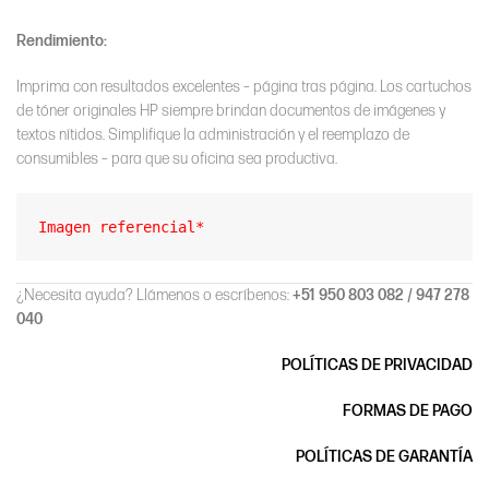
Rendimiento:
Imprima con resultados excelentes – página tras página. Los cartuchos
de tóner originales HP siempre brindan documentos de imágenes y
textos nítidos. Simplifique la administración y el reemplazo de
consumibles – para que su oficina sea productiva.
Imagen referencial*
¿Necesita ayuda? Llámenos o escríbenos:
+51 950 803 082 / 947 278
040
POLÍTICAS DE PRIVACIDAD
FORMAS DE PAGO
POLÍTICAS DE GARANTÍA