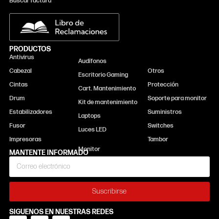
Buscar factura
PRODUCTOS
Antivirus
Monitor
Audífonos
Cabezal
Otros
Escritorio Gaming
Cintas
Protección
Cart. Mantenimiento
Drum
Soporte para monitor
Kit de mantenimiento
Estabilizadores
Suministros
Laptops
Fusor
Switches
Luces LED
Impresoras
Tambor
MANTENTE INFORMADO
Suscribirse
SIGUENOS EN NUESTRAS REDES