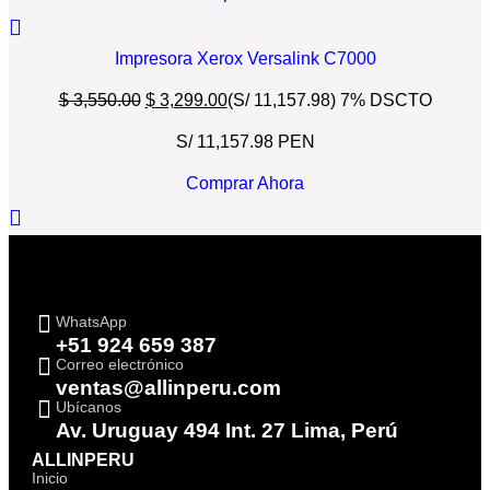
Impresora Xerox Versalink C7000
$
3,550.00
$
3,299.00
(S/ 11,157.98)
7% DSCTO
S/ 11,157.98 PEN
Comprar Ahora
WhatsApp
+51 924 659 387
Correo electrónico
ventas@allinperu.com
Ubícanos
Av. Uruguay 494 Int. 27 Lima, Perú
ALLINPERU
Inicio