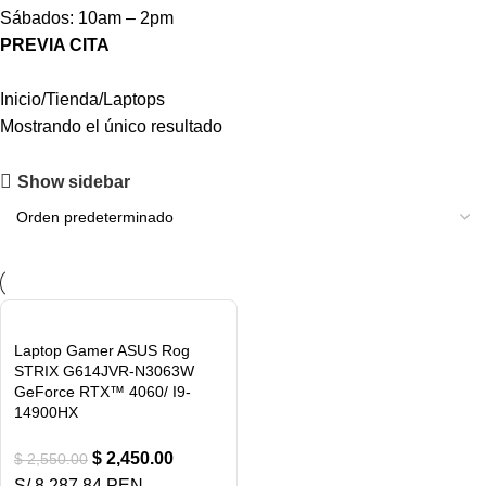
Sábados: 10am – 2pm
PREVIA CITA
Inicio
Tienda
Laptops
Mostrando el único resultado
Show sidebar
Laptop Gamer ASUS Rog
STRIX G614JVR-N3063W
GeForce RTX™ 4060/ I9-
14900HX
$
2,450.00
$
2,550.00
S/ 8,287.84 PEN