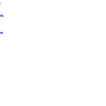
k
rk
on