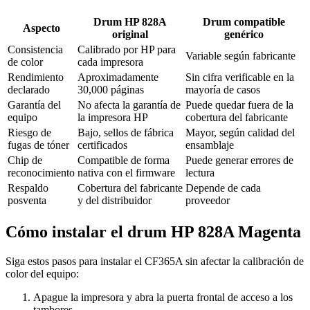
Drum HP 828A
Drum compatible
Aspecto
original
genérico
Consistencia
Calibrado por HP para
Variable según fabricante
de color
cada impresora
Rendimiento
Aproximadamente
Sin cifra verificable en la
declarado
30,000 páginas
mayoría de casos
Garantía del
No afecta la garantía de
Puede quedar fuera de la
equipo
la impresora HP
cobertura del fabricante
Riesgo de
Bajo, sellos de fábrica
Mayor, según calidad del
fugas de tóner
certificados
ensamblaje
Chip de
Compatible de forma
Puede generar errores de
reconocimiento
nativa con el firmware
lectura
Respaldo
Cobertura del fabricante
Depende de cada
posventa
y del distribuidor
proveedor
Cómo instalar el drum HP 828A Magenta
Siga estos pasos para instalar el CF365A sin afectar la calibración de
color del equipo:
Apague la impresora y abra la puerta frontal de acceso a los
tambores.