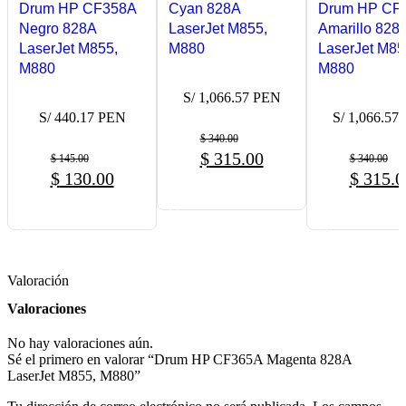
Drum HP CF358A
Cyan 828A
Drum HP CF
Negro 828A
LaserJet M855,
Amarillo 828
LaserJet M855,
M880
LaserJet M85
M880
M880
S/ 1,066.57 PEN
S/ 440.17 PEN
S/ 1,066.57
$
340.00
$
315.00
$
145.00
$
340.00
$
130.00
$
315.0
COMPRAR AHORA
COMPRAR AHORA
COMPRAR A
Valoración
Valoraciones
No hay valoraciones aún.
Sé el primero en valorar “Drum HP CF365A Magenta 828A
LaserJet M855, M880”