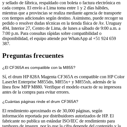
y sellado de fábrica, respaldado con boleta o factura electrónica en
cada compra. El envío a Lima toma entre 1 y 2 días hábiles,
mientras que a provincias se realiza mediante agencia de transporte
con tiempos adicionales según destino. Asimismo, puede recoger su
pedido o resolver dudas técnicas en la tienda física de Av. Uruguay
494, Interior 27, Centro de Lima, de lunes a sábado de 9:00 a.m. a
7:00 p.m. Para consultas rápidas sobre compatibilidad o
disponibilidad, el equipo atiende por WhatsApp al +51 924 659
387.
Preguntas frecuentes
¿El CF365A es compatible con la M855?
Sí, el drum HP 828A Magenta CF365A es compatible con HP Color
LaserJet Enterprise M855dn, M855x+ y M855xh, además de la
línea flow MFP M880. Verifique el modelo exacto de su impresora
antes de la compra para evitar errores.
¿Cuántas páginas rinde el drum CF365A?
El rendimiento aproximado es de 30,000 páginas, según
información reportada por distribuidores autorizados de HP. El
fabricante no publica un estándar ISO/IEC de rendimiento para
tambores de imagen, por lo que la cifra depende del contenido y la