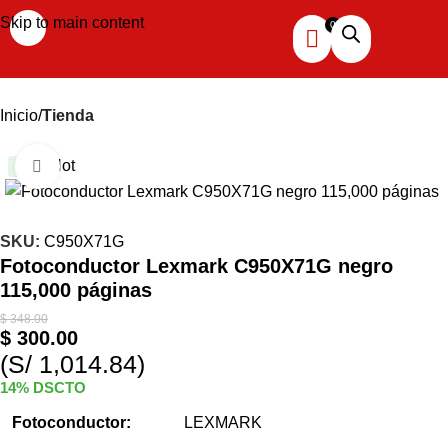
Skip to main content
Inicio
Tienda
Hot
Haga clic para ampliar
-14%
SKU:
C950X71G
Fotoconductor Lexmark C950X71G negro
115,000 páginas
$
348.00
$
300.00
(S/ 1,014.84)
14% DSCTO
Fotoconductor:
LEXMARK