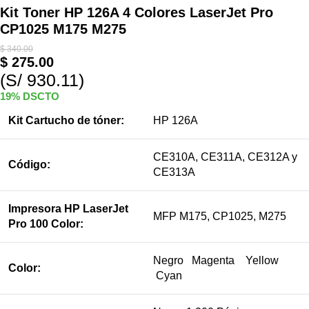
Kit Toner HP 126A 4 Colores LaserJet Pro
CP1025 M175 M275
$
340.00
$
275.00
(S/ 930.11)
19% DSCTO
Kit Cartucho de tóner:
HP 126A
CE310A, CE311A, CE312A y
Código:
CE313A
Impresora HP LaserJet
MFP M175, CP1025, M275
Pro 100 Color:
Negro Magenta Yellow
Color:
Cyan