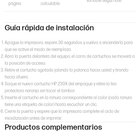
Variable según lote
página
calculable
Guía rápida de instalación
Apague la impresora, espere 30 segundos y vuelva a encenderla para
que se active el modo de reemplazo.
Abra la puerta delantera del equipo; el carro de cartuchos se moverá a
la posición de acceso.
Retire el cartucho agotado jalando la palanca hacia usted y tirando
hacia afuera.
Saque el nuevo cartucho HP 230X del empaque y retire la tira
protectora naranja sin tocar el tambor.
Inserte el cartucho en la ranura correspondiente al color (cada ranura
tiene una etiqueta de color) hasta escuchar un clic.
Cierre la puerta y espere que la impresora complete el ciclo de
inicialización antes de imprimir.
Productos complementarios