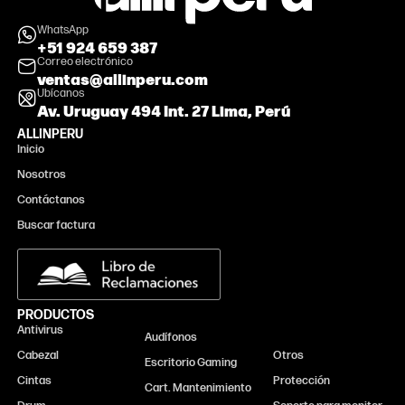
WhatsApp
+51 924 659 387
Correo electrónico
ventas@allinperu.com
Ubícanos
Av. Uruguay 494 Int. 27 Lima, Perú
ALLINPERU
Inicio
Nosotros
Contáctanos
Buscar factura
PRODUCTOS
Antivirus
Monitor
Audífonos
Cabezal
Otros
Escritorio Gaming
Cintas
Protección
Cart. Mantenimiento