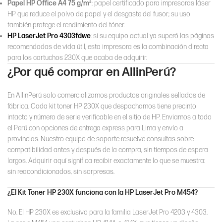
Papel HP Office A4 75 g/m²
: papel certificado para impresoras láser
HP que reduce el polvo de papel y el desgaste del fusor; su uso
también protege el rendimiento del tóner.
HP LaserJet Pro 4303fdwe
: si su equipo actual ya superó las páginas
recomendadas de vida útil, esta impresora es la combinación directa
para los cartuchos 230X que acaba de adquirir.
¿Por qué comprar en AllinPerú?
En AllinPerú solo comercializamos productos originales sellados de
fábrica. Cada kit toner HP 230X que despachamos tiene precinto
intacto y número de serie verificable en el sitio de HP. Enviamos a todo
el Perú con opciones de entrega express para Lima y envío a
provincias. Nuestro equipo de soporte resuelve consultas sobre
compatibilidad antes y después de la compra, sin tiempos de espera
largos. Adquirir aquí significa recibir exactamente lo que se muestra:
sin reacondicionados, sin sorpresas.
¿El Kit Toner HP 230X funciona con la HP LaserJet Pro M454?
No. El HP 230X es exclusivo para la familia LaserJet Pro 4203 y 4303.