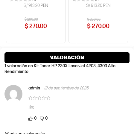
S/ 913.20 PEN
S/ 913.20 PEN
$
290.00
$
290.00
$
270.00
$
270.00
COMPRAR AHORA
COMPRAR AHORA
VALORACIÓN
1 valoración en
Kit Toner HP 230X LaserJet 4203, 4303 Alto
Rendimiento
admin
–
12 de septiembre de 2025
like
0
0
Añade una valoración