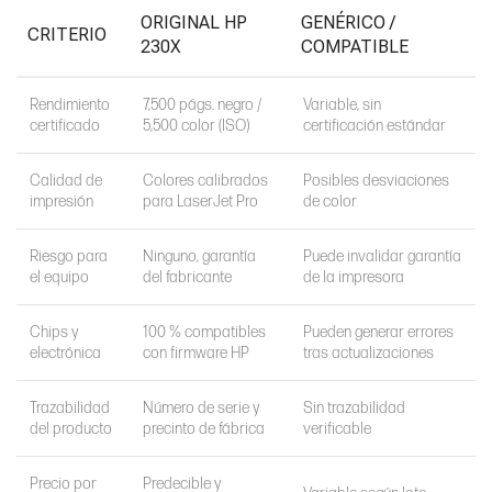
ORIGINAL HP
GENÉRICO /
CRITERIO
230X
COMPATIBLE
Rendimiento
7,500 págs. negro /
Variable, sin
certificado
5,500 color (ISO)
certificación estándar
Calidad de
Colores calibrados
Posibles desviaciones
impresión
para LaserJet Pro
de color
Riesgo para
Ninguno, garantía
Puede invalidar garantía
el equipo
del fabricante
de la impresora
Chips y
100 % compatibles
Pueden generar errores
electrónica
con firmware HP
tras actualizaciones
Trazabilidad
Número de serie y
Sin trazabilidad
del producto
precinto de fábrica
verificable
Precio por
Predecible y