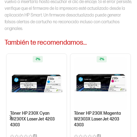
vuelva a insertarlo hasta escuchar el clic de encaje. Si el error persiste,
verifique que el firmware de la impresora esté actualizado desde la
aplicación HP Smart. Un firmware desactualizado puede generar
falsas alertas de cartucho no reconocido incluso con cartuchos
originales.
También te recomendamos…
-7%
-7%
Tóner HP 230X Cyan
Tóner HP 230X Magenta
W2301X LaserJet 4203
W2303X LaserJet 4203
4303
4303
(1)
(1)