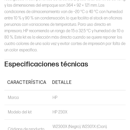
y las dimensiones del empaque son 364 × 92 × 121 mm. Las
condiciones de almacenamiento van de −20 °C a 40 °C con humedad
entre 10 % y 90 % sin condensación, lo que facilita el stock en oficinas
peruanas con variaciones de temperatura. Para uso directo en
impresora, HP recomienda un rango de 15 a 32.5 °C y humedad de 10 a
80 %. Este kit es la elección más directa cuando se quiere reponer los
cuatro colores de una sola vez y evitar cortes de impresión por falta de
un color específico.
Especificaciones técnicas
CARACTERÍSTICA
DETALLE
Marca
HP
Modelo del kit
HP 230X
W2300X (Negro), W2301X (Cian),
Códigos de producto