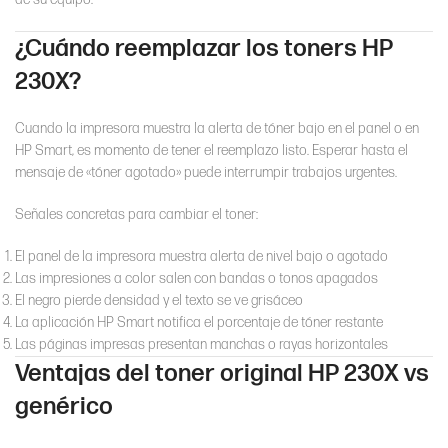
¿Cuándo reemplazar los toners HP
230X?
Cuando la impresora muestra la alerta de tóner bajo en el panel o en
HP Smart, es momento de tener el reemplazo listo. Esperar hasta el
mensaje de «tóner agotado» puede interrumpir trabajos urgentes.
Señales concretas para cambiar el toner:
El panel de la impresora muestra alerta de nivel bajo o agotado
Las impresiones a color salen con bandas o tonos apagados
El negro pierde densidad y el texto se ve grisáceo
La aplicación HP Smart notifica el porcentaje de tóner restante
Las páginas impresas presentan manchas o rayas horizontales
Ventajas del toner original HP 230X vs
genérico