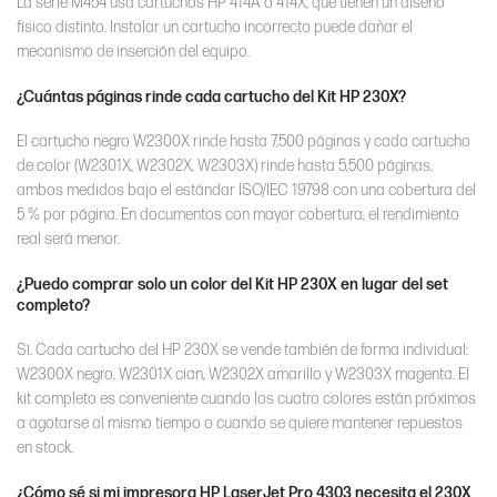
La serie M454 usa cartuchos HP 414A o 414X, que tienen un diseño
físico distinto. Instalar un cartucho incorrecto puede dañar el
mecanismo de inserción del equipo.
¿Cuántas páginas rinde cada cartucho del Kit HP 230X?
El cartucho negro W2300X rinde hasta 7,500 páginas y cada cartucho
de color (W2301X, W2302X, W2303X) rinde hasta 5,500 páginas,
ambos medidos bajo el estándar ISO/IEC 19798 con una cobertura del
5 % por página. En documentos con mayor cobertura, el rendimiento
real será menor.
¿Puedo comprar solo un color del Kit HP 230X en lugar del set
completo?
Sí. Cada cartucho del HP 230X se vende también de forma individual:
W2300X negro, W2301X cian, W2302X amarillo y W2303X magenta. El
kit completo es conveniente cuando los cuatro colores están próximos
a agotarse al mismo tiempo o cuando se quiere mantener repuestos
en stock.
¿Cómo sé si mi impresora HP LaserJet Pro 4303 necesita el 230X