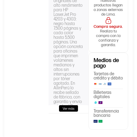
originales de
nuestros
alto rendimiento
productos llegan
para HP
a zonas externas
LaserJet Pro
de Lima.
4203 y 4303:
negro hasta
Compra segura.
7,500 páginas y
Realiza tu
cada color
compra con la
hasta 5,500
confianza y
páginas. Una
garantía.
opción concreta
para oficinas
que imprimen
Medios de
volúmenes
medianos y
pago
altos sin
Tarjetas de
interrupciones
crédito y débito
por tóner
agotado. En
AllinPerú lo
recibe sellado
Billeteras
digitales
de fábrica, con
garantía y envío
a todo el Perú.
Ver más
Transferencia
bancaria
Producto: Pack
230X
Código/Parte:
W2300X,
W2301X,