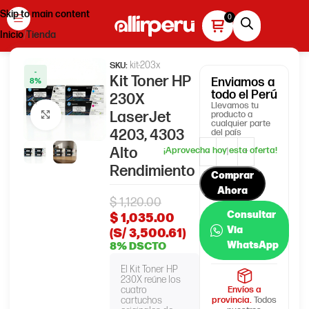
Skip to main content
Inicio
Tienda
kit-203x
SKU:
-
Kit Toner HP
Enviamos
a
8%
todo el Perú
230X
Llevamos tu
LaserJet
producto a
Haga clic para ampliar
cualquier parte
4203, 4303
del país
Alto
Rendimiento
Comprar
Ahora
$
1,120.00
Consultar
$
1,035.00
Via
(S/ 3,500.61)
WhatsApp
8% DSCTO
El Kit Toner HP
230X reúne los
cuatro
Envíos a
cartuchos
provincia.
Todos