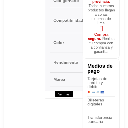
Código/Parte
W2302X
provincia.
Todos nuestros
productos llegan
a zonas
LaserJet
externas de
Compatibilidad
4203,
Lima.
4303
Compra
segura.
Realiza
Yellow
Color
tu compra con
la confianza y
garantía.
5,500
Rendimiento
Páginas
Medios de
pago
Tarjetas de
Marca
HP
crédito y
débito
Condición
Original
Ver más
Billeteras
digitales
Transferencia
bancaria