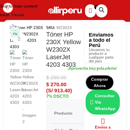
Skip to main content
Inicio
Tienda
W2302X
SKU:
-
Tóner HP
Enviamos
7%
Haga clic para ampliar
a todo el
230X Yellow
Perú
W2302X
Llevamos tu
producto a
LaserJet
cualquier parte
del país
4203 4303
$
290.00
Comprar
$
270.00
Ahora
(S/ 913.40)
Consultar
7% DSCTO
Via
WhatsApp
HP
Producto
203X
Envíos a