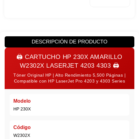
DESCRIPCIÓN DE PRODUCTO
🖨️ CARTUCHO
HP 230X AMARILLO
W2302X LASERJET 4203 4303
🖨️
Tóner Original HP | Alto Rendimiento 5,500 Páginas |
Compatible con HP LaserJet Pro 4203 y 4303 Series
Modelo
HP 230X
Código
W2302X