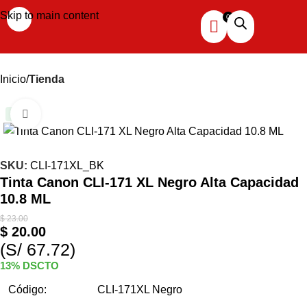
Skip to main content
Inicio
Tienda
Haga clic para ampliar
-13%
SKU:
CLI-171XL_BK
Tinta Canon CLI-171 XL Negro Alta Capacidad
10.8 ML
$
23.00
$
20.00
(S/ 67.72)
13% DSCTO
Código:
CLI-171XL Negro