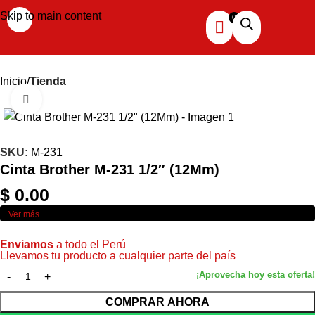
Skip to main content
Inicio
Tienda
Haga clic para ampliar
SKU:
M-231
Cinta Brother M-231 1/2″ (12Mm)
$
0.00
Ver más
Enviamos
a todo el Perú
Llevamos tu producto a cualquier parte del país
COMPRAR AHORA