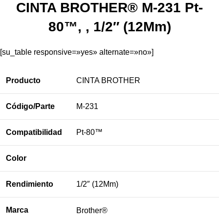
CINTA BROTHER® M-231 Pt-
80™, , 1/2″ (12Mm)
[su_table responsive=»yes» alternate=»no»]
Producto
CINTA BROTHER
Código/Parte
M-231
Compatibilidad
Pt-80™
Color
Rendimiento
1/2″ (12Mm)
Marca
Brother®