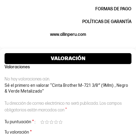
FORMAS DE PAGO
POLÍTICAS DE GARANTÍA
www.allinperu.com
VALORACIÓN
Valoraciones
No hay valoraciones aún.
Sé el primero en valorar “Cinta Brother M-721 3/8″ (9Mm) , Negro
& Verde Metalizado”
Tu dirección de correo electrónico no será publicada.
Los campos
*
obligatorios están marcados con
*
Tu puntuación
*
Tu valoración