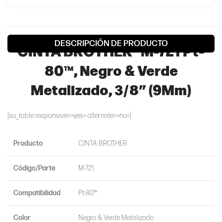
DESCRIPCIÓN DE PRODUCTO
CINTA BROTHER® M-721 Pt-
80™, Negro & Verde
Metalizado, 3/8″ (9Mm)
[su_table responsive=»yes» alternate=»no»]
Producto
CINTA BROTHER
Código/Parte
M-721
Compatibilidad
Pt-80™
Color
Negro & Verde Metalizado