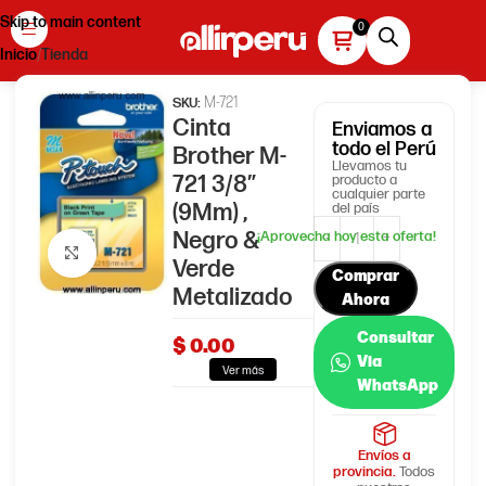
Skip to main content
Inicio
Tienda
M-721
SKU:
Cinta
Enviamos
a
todo el Perú
Brother M-
Llevamos tu
721 3/8″
producto a
cualquier parte
(9Mm) ,
del país
Negro &
Haga clic para ampliar
Verde
Comprar
Metalizado
Ahora
Consultar
$
0.00
Via
Ver más
WhatsApp
Envíos a
provincia.
Todos