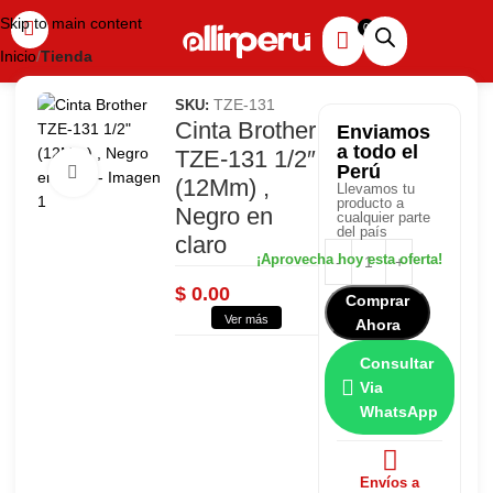
Skip to main content
Inicio
Tienda
TZE-131
SKU:
Cinta Brother
Enviamos
a todo el
TZE-131 1/2″
Perú
Haga clic para ampliar
(12Mm) ,
Llevamos tu
producto a
Negro en
cualquier parte
del país
claro
$
0.00
Comprar
Ver más
Ahora
Consultar
Via
WhatsApp
Envíos a