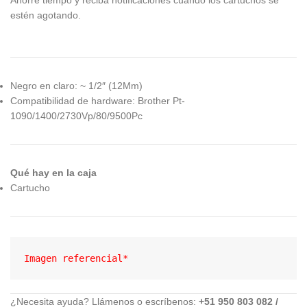
Ahorre tiempo y reciba notificaciones cuando los cartuchos se
estén agotando.
Negro en claro: ~ 1/2″ (12Mm)
Compatibilidad de hardware: Brother Pt-
1090/1400/2730Vp/80/9500Pc
Qué hay en la caja
Cartucho
Imagen referencial*
¿Necesita ayuda? Llámenos o escríbenos:
+51 950 803 082 /