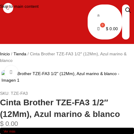
Skip to main content
a
$
0.00
Inicio
Tienda
Cinta Brother TZE-FA3 1/2″ (12Mm), Azul marino &
blanco
Haga clic para ampliar
SKU:
TZE-FA3
Cinta Brother TZE-FA3 1/2″
(12Mm), Azul marino & blanco
$
0.00
Ver más