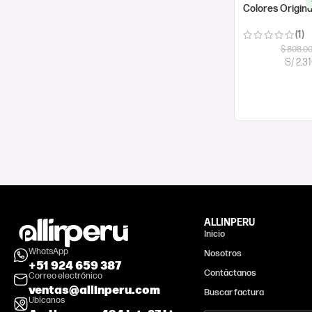
Colores Origina
(1)
$
808.0
S/ 2,3
COMPRAR AH
ALLINPERU
Inicio
WhatsApp
Nosotros
+51 924 659 387
Contáctanos
Correo electrónico
ventas@allinperu.com
Buscar factura
Ubícanos