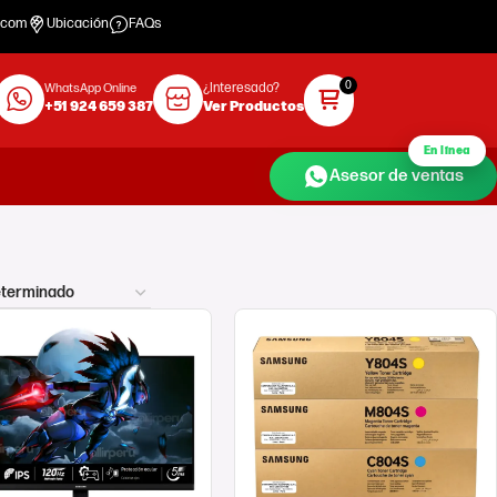
.com
Ubicación
FAQs
¿Interesado?
WhatsApp Online
+51 924 659 387
Ver Productos
En línea
Asesor de ventas