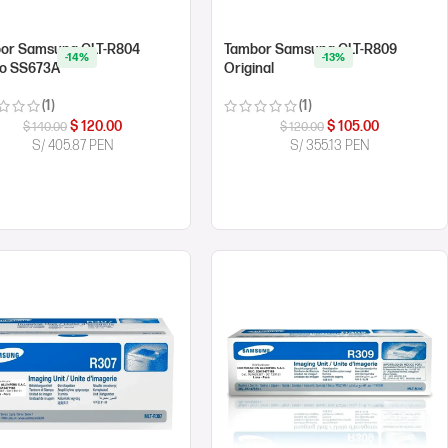
or Samsung CLT-R804
Tambor Samsung CLT-R809
-14%
-13%
o SS673A
Original
(1)
(1)
$
120.00
$
105.00
$
140.00
$
120.00
S/ 405.87 PEN
S/ 355.13 PEN
MPRAR AHORA
COMPRAR AHORA