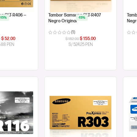
g CLT-R406 —
Tambor Samsung CLT-R407
Tamb
-15%
-15%
Negro Original
Negr
(1)
$
52.00
$
155.00
0
$
182.00
5.88 PEN
S/ 524.25 PEN
ORA
COMPRAR AHORA
CO