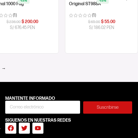
-15%
-15%
nal 1000 Pág
Original ST988A
(1)
(1)
$
200.00
$
55.00
$
236.00
$
65.00
S/ 676.45 PEN
S/ 186.02 PEN
MPRAR AHORA
COMPRAR AHORA
→
MANTENTE INFORMADO
Suscribirse
SIGUENOS EN NUESTRAS REDES
r