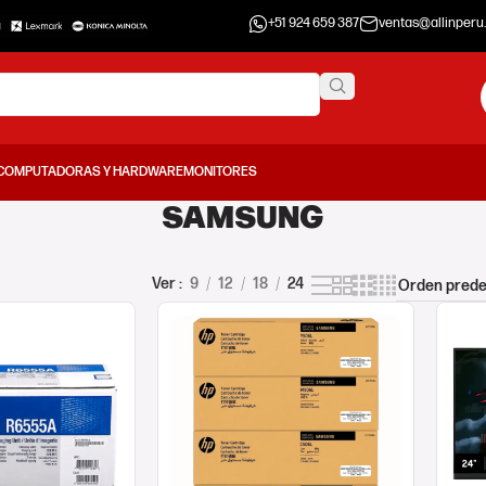
+51 924 659 387
ventas@allinperu
COMPUTADORAS Y HARDWARE
MONITORES
SAMSUNG
Ver
9
12
18
24