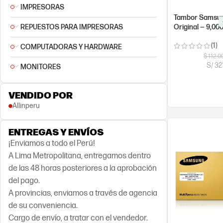
IMPRESORAS
Tambor Samsun
Original — 9,00
REPUESTOS PARA IMPRESORAS
(1)
COMPUTADORAS Y HARDWARE
$
112.0
S/ 32
MONITORES
COMPRAR AH
VENDIDO POR
Allinperu
ENTREGAS Y ENVÍOS
¡Enviamos a todo el Perú!
A Lima Metropolitana, entregamos dentro
de las 48 horas posteriores a la aprobación
del pago.
A provincias, enviamos a través de agencia
de su conveniencia.
Cargo de envío, a tratar con el vendedor.