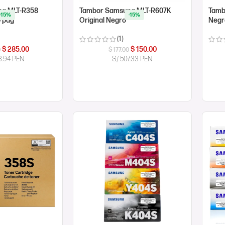
g MLT-R358
Tambor Samsung MLT-R607K
Tamb
-15%
-15%
 pág
Original Negro
Negr
(1)
$
285.00
$
150.00
0
$
177.00
3.94 PEN
S/ 507.33 PEN
ORA
COMPRAR AHORA
CO