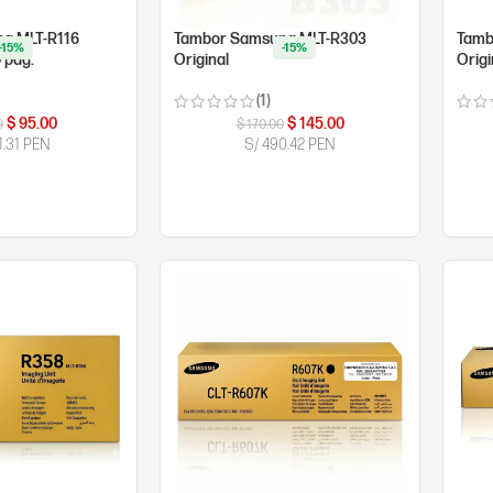
g MLT-R116
Tambor Samsung MLT-R303
Tamb
-15%
-15%
0 pág.
Original
Orig
(1)
$
95.00
$
145.00
0
$
170.00
1.31 PEN
S/ 490.42 PEN
ORA
COMPRAR AHORA
CO