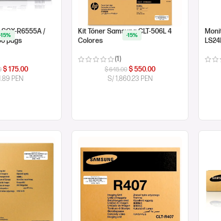
 SCX-R6555A /
Kit Tóner Samsung CLT-506L 4
Moni
-15%
-15%
00 págs
Colores
LS24
(1)
$
175.00
$
550.00
0
$
645.00
1.89 PEN
S/ 1,860.23 PEN
ORA
COMPRAR AHORA
CO