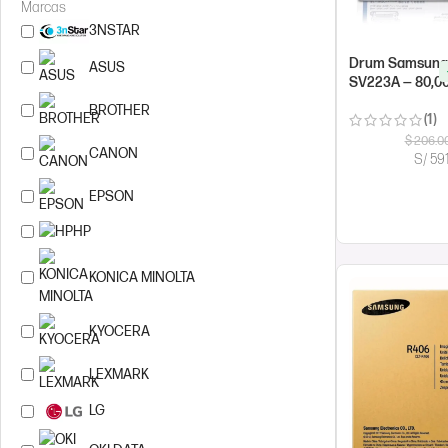
Marcas
3NSTAR
Drum Samsung
ASUS
SV223A — 80,0
BROTHER
(1)
$
206.0
CANON
S/ 59
EPSON
COMPRAR AH
HP
KONICA MINOLTA
KYOCERA
LEXMARK
LG