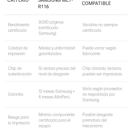
CRITERIO
SAMSUNG MLT-
COMPATIBLE
R116
9,000 páginas
Rendimiento
Variable; no siempre
(certificado
certificado
certificado
Samsung)
Calidad de
Nitidez y uniformidad
Puede variar según
impresión
garantizadas
fabricante
Chip de
Sí, lectura precisa del
Chip clonado; lecturas
autenticación
nivel de desgaste
pueden ser imprecisas
Varía según proveedor;
12 meses Samsung +
Garantía
no respaldada por
6 meses AllinPerú
Samsung
Mínimo; componente
Posible desgaste
Riesgo para
certificado para el
prematuro del
la impresora
equipo
mecanismo