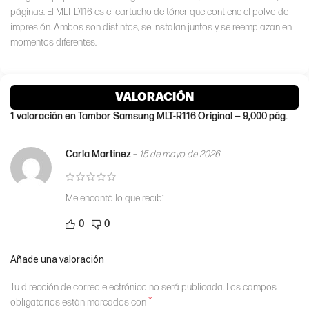
páginas. El MLT-D116 es el cartucho de tóner que contiene el polvo de
impresión. Ambos son distintos, se instalan juntos y se reemplazan en
momentos diferentes.
VALORACIÓN
1 valoración en
Tambor Samsung MLT-R116 Original — 9,000 pág.
Carla Martinez
–
15 de mayo de 2026
Me encantó lo que recibí
0
0
Añade una valoración
Tu dirección de correo electrónico no será publicada.
Los campos
*
obligatorios están marcados con