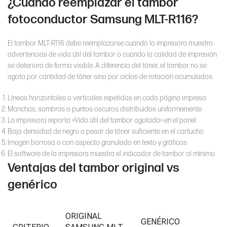
¿Cuándo reemplazar el tambor
fotoconductor Samsung MLT-R116?
El tambor MLT-R116 debe reemplazarse cuando la impresora muestra
advertencias de vida útil del tambor o cuando la calidad de impresión
se deteriora de forma visible. A diferencia del tóner, el tambor no se
agota por cantidad de tóner sino por ciclos de rotación acumulados.
Líneas horizontales o verticales repetidas en cada página impresa
Manchas, sombras o puntos oscuros distribuidos uniformemente
La impresora reporta «Vida útil del tambor agotada» en el panel
Baja densidad de negro a pesar de tóner suficiente en el cartucho
Imagen borrosa o con aspecto granulado en texto y gráficos
El software de la impresora muestra el indicador de tambor al mínimo
Ventajas del tambor original vs
genérico
ORIGINAL
GENÉRICO