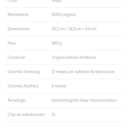
Color
Negro
Rendimiento
9,000 páginas
Dimensiones
26.2 cm × 36.5 cm × 9.9 cm
Peso
880 g
Condición
Original sellado de fábrica
Garantía Samsung
12 meses por defectos de fabricación
Garantía AllinPerú
6 meses
Tecnología
Electrofotografía láser monocromática
Chip de autenticación
Sí