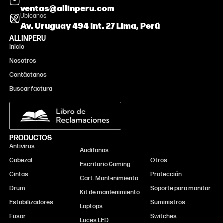
ventas@allinperu.com
Ubícanos
Av. Uruguay 494 Int. 27 Lima, Perú
ALLINPERU
Inicio
Nosotros
Contáctanos
Buscar factura
PRODUCTOS
Antivirus
Monitor
Audífonos
Cabezal
Otros
Escritorio Gaming
Cintas
Protección
Cart. Mantenimiento
Drum
Soporte para monitor
Kit de mantenimiento
Estabilizadores
Suministros
Laptops
Fusor
Switches
Luces LED