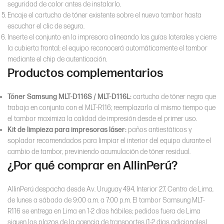
seguridad de color antes de instalarlo.
Encaje el cartucho de tóner existente sobre el nuevo tambor hasta
escuchar el clic de seguro.
Inserte el conjunto en la impresora alineando las guías laterales y cierre
la cubierta frontal; el equipo reconocerá automáticamente el tambor
mediante el chip de autenticación.
Productos complementarios
Tóner Samsung MLT-D116S / MLT-D116L:
cartucho de tóner negro que
trabaja en conjunto con el MLT-R116; reemplazarlo al mismo tiempo que
el tambor maximiza la calidad de impresión desde el primer uso.
Kit de limpieza para impresoras láser:
paños antiestáticos y
soplador recomendados para limpiar el interior del equipo durante el
cambio de tambor, previniendo acumulación de tóner residual.
¿Por qué comprar en AllinPerú?
AllinPerú despacha desde Av. Uruguay 494, Interior 27, Centro de Lima,
de lunes a sábado de 9:00 a.m. a 7:00 p.m. El tambor Samsung MLT-
R116 se entrega en Lima en 1-2 días hábiles; pedidos fuera de Lima
siguen los plazos de la agencia de transportes (1-2 días adicionales).