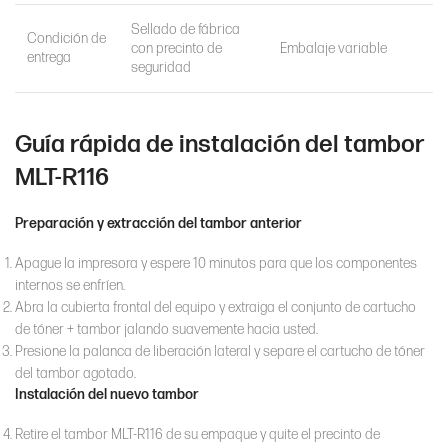
Sellado de fábrica
Condición de
con precinto de
Embalaje variable
entrega
seguridad
Guía rápida de instalación del tambor
MLT-R116
Preparación y extracción del tambor anterior
Apague la impresora y espere 10 minutos para que los componentes
internos se enfríen.
Abra la cubierta frontal del equipo y extraiga el conjunto de cartucho
de tóner + tambor jalando suavemente hacia usted.
Presione la palanca de liberación lateral y separe el cartucho de tóner
del tambor agotado.
Instalación del nuevo tambor
Retire el tambor MLT-R116 de su empaque y quite el precinto de