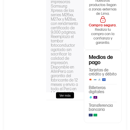
nuestros
impresoras
productos llegan
Samsung
a zonas externas
Xpress de las
de Lima.
series M26xx,
M27xx y M28xx,
con rendimiento
Compra segura.
certificado de
Realiza tu
9,000 páginas.
compra con la
Reemplaza el
confianza y
tambor
garantía.
fotoconductor
agotado sin
sacrificar la
Medios de
calidad de
pago
impresión.
Disponible en
Tarjetas de
AllinPerú con
crédito y débito
garantía del
fabricante de 12
meses y envío a
Billeteras
todo el Perú en
digitales
1-2 días hábiles.
Ver más
Transferencia
SV134A /
bancaria
Código/Parte
MLT-R116
Xpress SL-