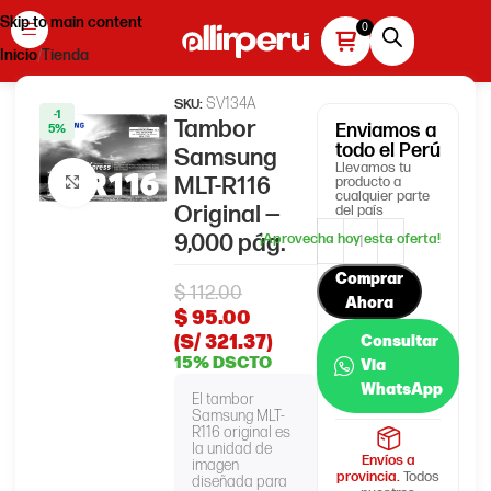
Skip to main content
Inicio
Tienda
SV134A
SKU:
-1
Tambor
Enviamos
a
5%
todo el Perú
Samsung
Llevamos tu
MLT-R116
producto a
Haga clic para ampliar
cualquier parte
Original —
del país
9,000 pág.
Comprar
$
112.00
Ahora
$
95.00
(S/ 321.37)
Consultar
15% DSCTO
Via
WhatsApp
El tambor
Samsung MLT-
R116 original es
la unidad de
Envíos a
imagen
provincia.
Todos
diseñada para