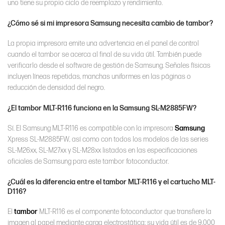
uno tiene su propio ciclo de reemplazo y rendimiento.
¿Cómo sé si mi impresora Samsung necesita cambio de tambor?
La propia impresora emite una advertencia en el panel de control
cuando el tambor se acerca al final de su vida útil. También puede
verificarlo desde el software de gestión de Samsung. Señales físicas
incluyen líneas repetidas, manchas uniformes en las páginas o
reducción de densidad del negro.
¿El tambor MLT-R116 funciona en la Samsung SL-M2885FW?
Sí. El Samsung MLT-R116 es compatible con la impresora
Samsung
Xpress SL-M2885FW, así como con todos los modelos de las series
SL-M26xx, SL-M27xx y SL-M28xx listados en las especificaciones
oficiales de Samsung para este tambor fotoconductor.
¿Cuál es la diferencia entre el tambor MLT-R116 y el cartucho MLT-
D116?
El
tambor
MLT-R116 es el componente fotoconductor que transfiere la
imagen al papel mediante carga electrostática; su vida útil es de 9,000