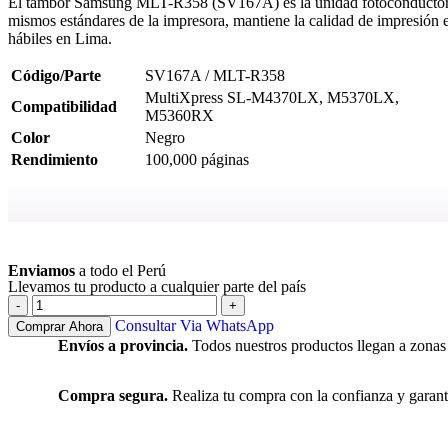
El tambor Samsung MLT-R358 (SV167A) es la unidad fotoconductora o
mismos estándares de la impresora, mantiene la calidad de impresión es
hábiles en Lima.
Código/Parte
SV167A / MLT-R358
MultiXpress SL-M4370LX, M5370LX,
Compatibilidad
M5360RX
Color
Negro
Rendimiento
100,000 páginas
Ver más
Enviamos
a todo el Perú
Llevamos tu producto a cualquier parte del país
Consultar Via WhatsApp
Comprar Ahora
Envíos a provincia.
Todos nuestros productos llegan a zonas
Compra segura.
Realiza tu compra con la confianza y garant