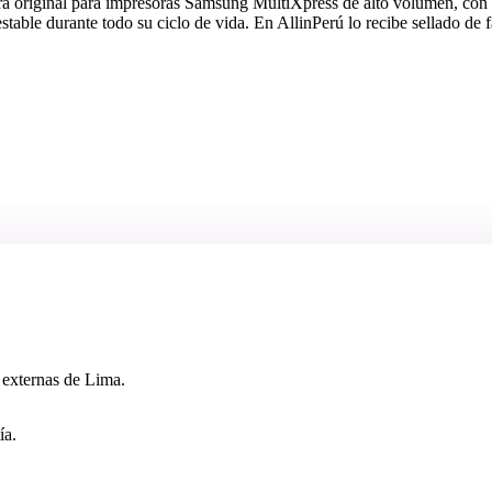
riginal para impresoras Samsung MultiXpress de alto volumen, con un
table durante todo su ciclo de vida. En AllinPerú lo recibe sellado de f
 externas de Lima.
ía.