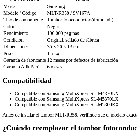
Marca
Samsung
Modelo / Código
MLT-R358 / SV167A
Tipo de componente
Tambor fotoconductor (drum unit)
Color
Negro
Rendimiento
100,000 páginas
Condición
Original, sellado de fábrica
Dimensiones
35 × 20 × 13 cm
Peso
1,5 kg
Garantía de fabricante
12 meses por defectos de fabricación
Garantía AllinPerú
6 meses
Compatibilidad
Compatible con Samsung MultiXpress SL-M4370LX
Compatible con Samsung MultiXpress SL-M5370LX
Compatible con Samsung MultiXpress SL-M5360RX
Antes de instalar el tambor MLT-R358, verifique que el modelo exacto 
¿Cuándo reemplazar el tambor fotocond