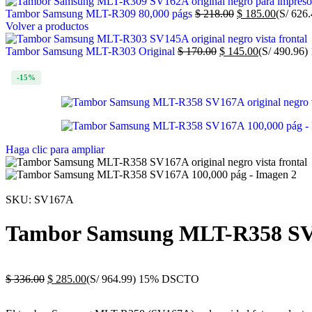
Tambor Samsung MLT-R309 80,000 págs
$
218.00
$
185.00
(S/ 626.
Volver a productos
Tambor Samsung MLT-R303 Original
$
170.00
$
145.00
(S/ 490.96)
-15%
Haga clic para ampliar
SKU:
SV167A
Tambor Samsung MLT-R358 SV
$
336.00
$
285.00
(S/ 964.99)
15% DSCTO