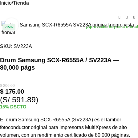
Inicio
Tienda
Haga clic para ampliar
-15%
SKU:
SV223A
Drum Samsung SCX-R6555A / SV223A —
80,000 págs
$
206.00
$
175.00
(S/ 591.89)
15% DSCTO
El drum Samsung SCX-R6555A (SV223A) es el tambor
fotoconductor original para impresoras MultiXpress de alto
volumen, con un rendimiento certificado de 80,000 páginas.