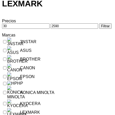
LEXMARK
Precios
Filtrar
Marcas
3NSTAR
ASUS
BROTHER
CANON
EPSON
HP
KONICA MINOLTA
KYOCERA
LEXMARK