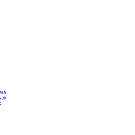
era
ark
x