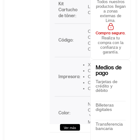
Todos nuestros
Kit
Lexmark
productos llegan
Cartucho
a zonas
C930H2
de tóner:
externas de
Lima.
C930H2KG,
Compra segura.
C930H2CG,
Realiza tu
Código:
compra con la
C930H2MG,
confianza y
C930H2YG
garantía.
X782e
Medios de
C780n
pago
Impresora:
C780dn
Tarjetas de
C782n
crédito y
C780dtn
débito
Negro
Billeteras
digitales
Cyan
Color:
Yellow
Magenta
Transferencia
Ver más
bancaria
Pack:
4 toners