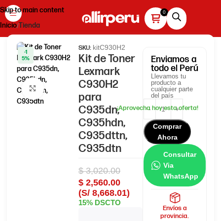
Skip to main content
Inicio
Tienda
kitC930H2
SKU:
-1
Kit de Toner
Enviamos
a
5%
todo el Perú
Lexmark
Llevamos tu
C930H2
producto a
Haga clic para ampliar
cualquier parte
para
del país
C935dn,
C935hdn,
Comprar
C935dttn,
Ahora
C935dtn
Consultar
Via
$
3,020.00
WhatsApp
$
2,560.00
(S/ 8,668.01)
15% DSCTO
Envíos a
provincia.