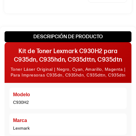
Negro
38,000
Páginas y
Rinde:
24,000
páginas
DESCRIPCIÓN DE PRODUCTO
cada color
Kit de Toner Lexmark C930H2 para
C935dn, C935hdn, C935dttn, C935dtn
Toner Láser Original | Negro, Cyan, Amarillo, Magenta |
Para Impresoras C935dn, C935hdn, C935dttn, C935dtn
Modelo
C930H2
Marca
Lexmark