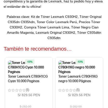
competitivos y la garantía de Lexmark, haz tu pedido hoy y eleva
el estándar de tu oficina!
Palabras clave: Kit de Tóner Lexmark C930H2, Tóner Original
C935dn C935hdn, Toner Color Lexmark Perú, Precios Tóner
C930H2, Compra Tóner Lexmark Lima, Tóner Negro Cian
Amarillo Magenta, Lexmark Original C930H2, Tóner C935dttn
C935dtn
También te recomendamos…
-13%
-13%
Toner Lexmark C780H1CG
Toner Lexmark C780H1KG
Cyan 10.000 Paginas
negro 10.000 Páginas
(1)
(1)
S/ 829.56 PEN
S/ 829.56 PEN
$
282.00
$
282.00