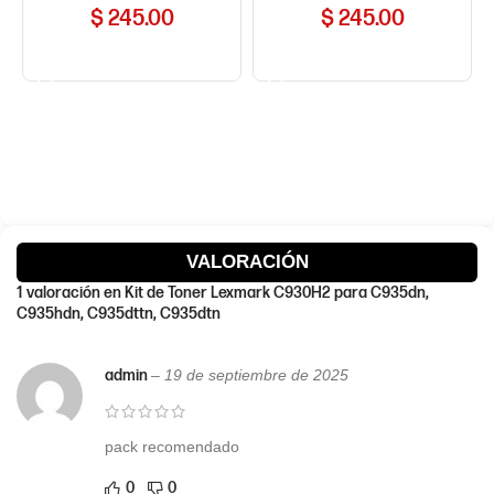
$
245.00
$
245.00
COMPRAR AHORA
COMPRAR AHORA
VALORACIÓN
1 valoración en
Kit de Toner Lexmark C930H2 para C935dn,
C935hdn, C935dttn, C935dtn
admin
–
19 de septiembre de 2025
pack recomendado
0
0