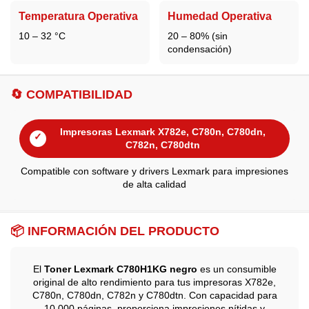
Temperatura Operativa
Humedad Operativa
10 – 32 °C
20 – 80% (sin
condensación)
🔄 COMPATIBILIDAD
Impresoras Lexmark X782e, C780n, C780dn,
✓
C782n, C780dtn
Compatible con software y drivers Lexmark para impresiones
de alta calidad
📦 INFORMACIÓN DEL PRODUCTO
El
Toner Lexmark C780H1KG negro
es un consumible
original de alto rendimiento para tus impresoras X782e,
C780n, C780dn, C782n y C780dtn. Con capacidad para
10.000 páginas, proporciona impresiones nítidas y