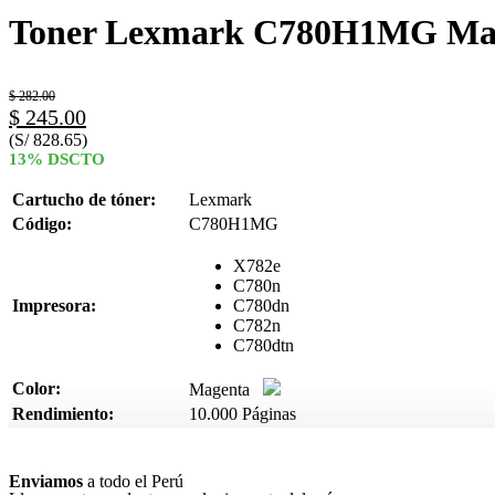
Toner Lexmark C780H1MG Mage
$
282.00
$
245.00
(S/ 828.65)
13% DSCTO
Cartucho de tóner:
Lexmark
Código:
C780H1MG
X782e
C780n
Impresora:
C780dn
C782n
C780dtn
Color:
Magenta
Rendimiento:
10.000 Páginas
Ver más
Enviamos
a todo el Perú