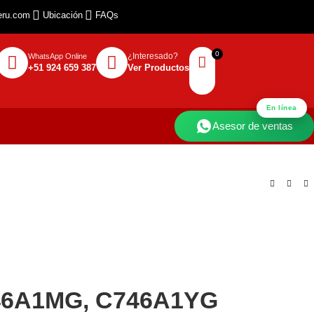
eru.com
Ubicación
FAQs
¿Interesado?
WhatsApp Online
+51 924 659 387
Ver Productos
En línea
Asesor de ventas
746A1MG, C746A1YG