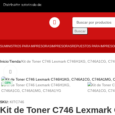
Distribuidor autorizado de:
Skip to main content
Buscar
SUMINISTROS PARA IMPRESORAS
IMPRESORAS
REPUESTOS PARA IMPRES
Inicio
Tienda
Kit de Toner C746 Lexmark C746H1KG, C746A1CG, C
Haga clic para ampliar
-15%
SKU:
KITC746
Kit de Toner C746 Lexma