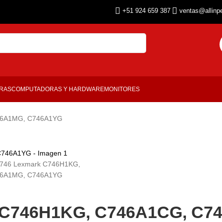
+51 924 659 387
ventas@allinp
ORAS
COMPUTADORAS Y HARDWARE
MONITORES
746A1MG, C746A1YG
rk C746H1KG, C746A1CG, C