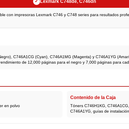
✓
Lexmark C748de, C746dn
ble con impresoras Lexmark C746 y C748 series para resultados profe
Negro), C746A1CG (Cyan), C746A1MG (Magenta) y C746A1YG (Amarill
n rendimiento de 12,000 páginas para el negro y 7,000 páginas para cada
Contenido de la Caja
ner en polvo
Tóners C746H1KG, C746A1CG
C746A1YG, guías de instalació