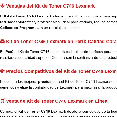
🌟 Ventajas del Kit de Toner C746 Lexmark
El
Kit de Toner C746 Lexmark
ofrece una solución completa para impr
resultados vibrantes y profesionales. Ideal para oficinas, reduce cost
Collection Program
para un reciclaje sostenible.
🖨️ Kit de Toner C746 Lexmark en Perú: Calidad Gara
En
Perú
, el Kit de Toner C746 Lexmark es la elección perfecta para 
resultados de calidad superior. Compra con la confianza de un producto
💸 Precios Competitivos del Kit de Toner C746 Lexm
Encuentra los mejores
precios
para el Kit de Toner C746 Lexmark en nu
genéricos y elige la confiabilidad de Lexmark para maximizar la produc
🛒 Venta de Kit de Toner C746 Lexmark en Línea
Compra el
Kit de Toner C746 Lexmark
desde la comodidad de tu hog
rápido a cualquier parte del Perú. ¡Optimiza tus impresiones con este k