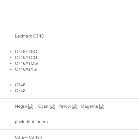
Lexmark C746
C746H1KG
C746A1CG
C746A1MG
C746A1YG
C746
C748
Negro
Cyan
Yellow
Magenta
pack de 4 toners
Caja – Cartón