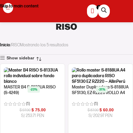
Skip to main content
RISO
Inicio
RISO
Mostrando los 5 resultados
Show sidebar
MASTER B4 S-8133UA RISO
Master Duplicadora S-8188UA
-23%
-31%
(S-4249)
SF5130, EZ-RZ220 ROLLO A4
(1)
(1)
$
75.00
$
60.00
$
97.00
$
87.00
S/ 253.71 PEN
S/ 202.97 PEN
COMPRAR AHORA
COMPRAR AHORA