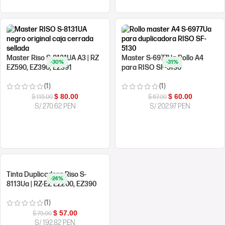
Master Riso S-8131UA A3 | RZ
Master S-6977Ua Rollo A4
-30%
-31%
EZ590, EZ390, EZ391
para RISO SF-5130
(1)
(1)
$
80.00
$
60.00
$
115.00
$
87.00
S/ 270.62 PEN
S/ 202.97 PEN
COMPRAR AHORA
COMPRAR AHORA
Tinta Duplicadora Riso S-
-24%
8113Ua | RZ-EZ EZ200, EZ390
(1)
$
57.00
$
75.00
S/ 192.82 PEN