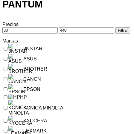
PANTUM
Precios
Filtrar
Marcas
3NSTAR
ASUS
BROTHER
CANON
EPSON
HP
KONICA MINOLTA
KYOCERA
LEXMARK