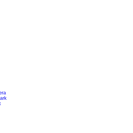
era
ark
x