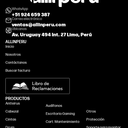
WhatsApp
+51 924 659 387
Correo electrónico
ventas@allinperu.com
Ubícanos
Av. Uruguay 494 Int. 27 Lima, Perú
ALLINPERU
Inicio
Nosotros
Contáctanos
Buscar factura
PRODUCTOS
Antivirus
Monitor
Audífonos
Cabezal
Otros
Escritorio Gaming
Cintas
Protección
Cart. Mantenimiento
Drum
Soporte para monitor