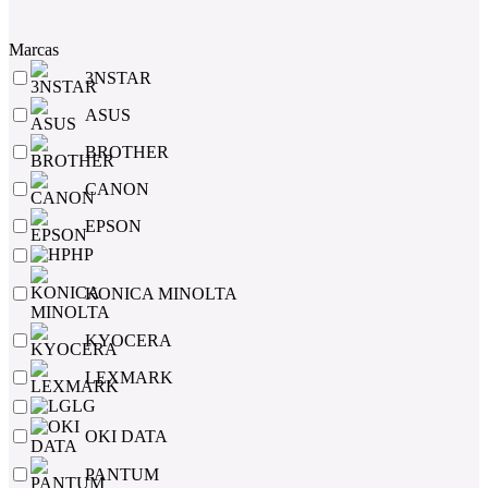
Marcas
3NSTAR
ASUS
BROTHER
CANON
EPSON
HP
KONICA MINOLTA
KYOCERA
LEXMARK
LG
OKI DATA
PANTUM