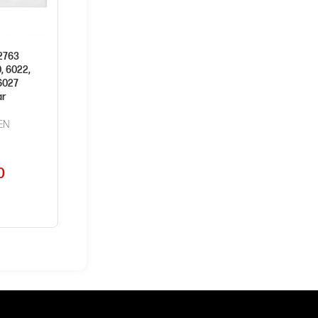
2763
, 6022,
6027
ar
PEN
0
A