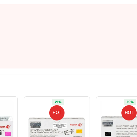
-21%
-10%
HOT
HOT