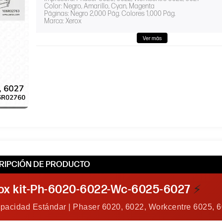
Color: Negro, Amarillo, Cyan, Magenta
Páginas: Negro 2,000 Pág. Colores 1,000 Pág.
Marca: Xerox
Ver más
RIPCIÓN DE PRODUCTO
ox kit-Ph-6020-6022-Wc-6025-6027
⚡
Capacidad Estándar | Phaser 6020, 6022, Workcentre 6025, 