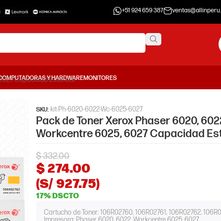
+51 924 659 387
ventas@allinperu
COMPUTADORAS Y HARDWARE
MONITORES
, 6027 Capacidad Estándar
kit-Ph-6020-6022-Wc-6025-6027
SKU:
Pack de Toner Xerox Phaser 6020, 602
Workcentre 6025, 6027 Capacidad Es
$
332.00
$
274.00
(S/ 927.75)
17% DSCTO
Cartucho de Toner: 106R02760, 106R02761, 106R02762, 106R
Impresora: Phaser 6020, 6022, Workcentre 6025, 6027