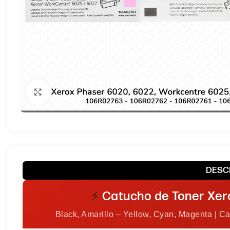
Haga clic para ampliar
DESC
⚡
Catucho de Toner Xer
Black, Amarillo – Yellow, Cyan, Magenta | 