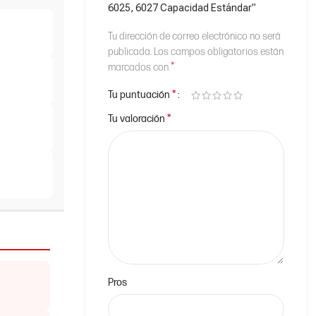
6025, 6027 Capacidad Estándar”
Tu dirección de correo electrónico no será
publicada.
Los campos obligatorios están
*
marcados con
*
Tu puntuación
*
Tu valoración
Pros