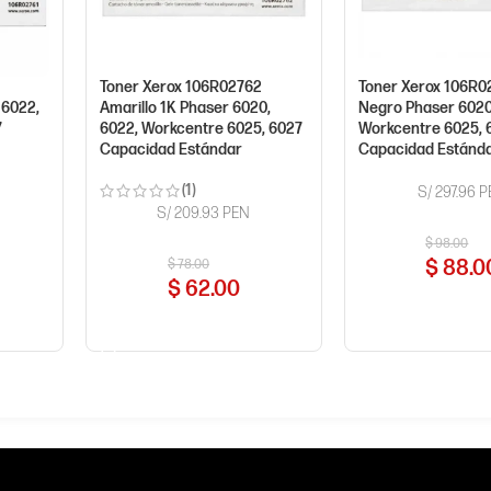
1
Toner Xerox 106R02762
Toner Xerox 106R0
 6022,
Amarillo 1K Phaser 6020,
Negro Phaser 6020
7
6022, Workcentre 6025, 6027
Workcentre 6025, 
Capacidad Estándar
Capacidad Estánd
(1)
S/ 297.96 
S/ 209.93 PEN
$
98.00
$
88.0
$
78.00
$
62.00
COMPRAR AHOR
COMPRAR AHORA