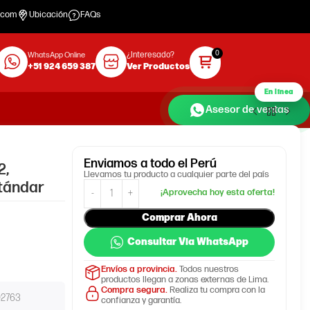
.com
Ubicación
FAQs
¿Interesado?
WhatsApp Online
+51 924 659 387
Ver Productos
En línea
Asesor de ventas
Enviamos
a todo el Perú
2,
Llevamos tu producto a cualquier parte del país
tándar
Comprar Ahora
Consultar Via WhatsApp
Envíos a provincia.
Todos nuestros
productos llegan a zonas externas de Lima.
Compra segura.
Realiza tu compra con la
02763
confianza y garantía.