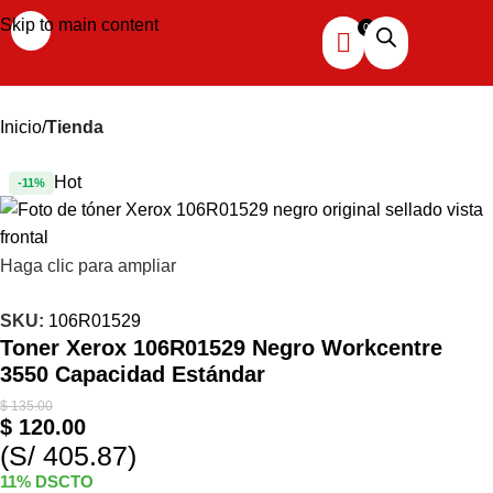
Skip to main content
Inicio
Tienda
Hot
-11%
Haga clic para ampliar
SKU:
106R01529
Toner Xerox 106R01529 Negro Workcentre
3550 Capacidad Estándar
$
135.00
$
120.00
(S/ 405.87)
11% DSCTO