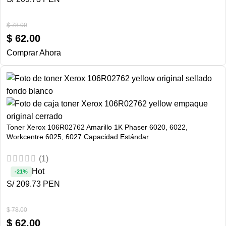
$
78.00
$
62.00
Comprar Ahora
Toner Xerox 106R02762 Amarillo 1K Phaser 6020, 6022,
Workcentre 6025, 6027 Capacidad Estándar
(1)
Hot
-21%
S/ 209.73 PEN
$
78.00
$
62.00