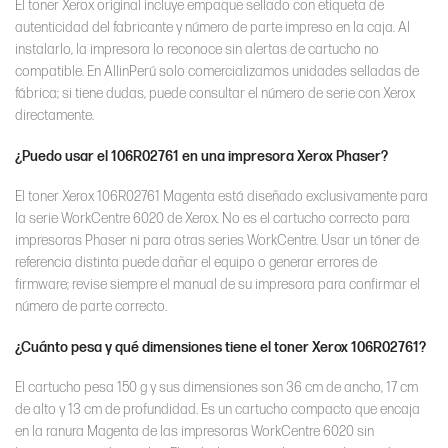
El toner Xerox original incluye empaque sellado con etiqueta de
autenticidad del fabricante y número de parte impreso en la caja. Al
instalarlo, la impresora lo reconoce sin alertas de cartucho no
compatible. En AllinPerú solo comercializamos unidades selladas de
fábrica; si tiene dudas, puede consultar el número de serie con Xerox
directamente.
¿Puedo usar el 106R02761 en una impresora Xerox Phaser?
El toner Xerox 106R02761 Magenta está diseñado exclusivamente para
la serie WorkCentre 6020 de Xerox. No es el cartucho correcto para
impresoras Phaser ni para otras series WorkCentre. Usar un tóner de
referencia distinta puede dañar el equipo o generar errores de
firmware; revise siempre el manual de su impresora para confirmar el
número de parte correcto.
¿Cuánto pesa y qué dimensiones tiene el toner Xerox 106R02761?
El cartucho pesa 150 g y sus dimensiones son 36 cm de ancho, 17 cm
de alto y 13 cm de profundidad. Es un cartucho compacto que encaja
en la ranura Magenta de las impresoras WorkCentre 6020 sin