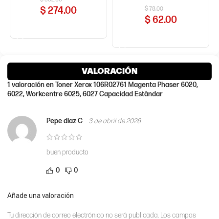
$
274.00
$
78.00
$
62.00
COMPRAR AHORA
COMPRAR AHORA
VALORACIÓN
1 valoración en
Toner Xerox 106R02761 Magenta Phaser 6020,
6022, Workcentre 6025, 6027 Capacidad Estándar
Pepe diaz C
–
3 de abril de 2026
buen producto
0
0
Añade una valoración
Tu dirección de correo electrónico no será publicada.
Los campos