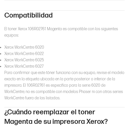
Compatibilidad
El toner Xerox 106R02761 Magenta es compatible con los siguientes
equipos:
Xerox WorkCentre 6020
Xerox WorkCentre 6022
Xerox WorkCentre 6025
Xerox WorkCentre 6027
Para confirmar que este tóner funciona con su equipo, revise el modelo
exacto en la etiqueta ubicada en la parte posterior o inferior de la
impresora. El 106R02761 es específico para la serie 6020 de
WorkCentre; no es compatible con modelos Phaser ni con otras series
WorkCentre fuera de las listadas.
¿Cuándo reemplazar el toner
Magenta de su impresora Xerox?