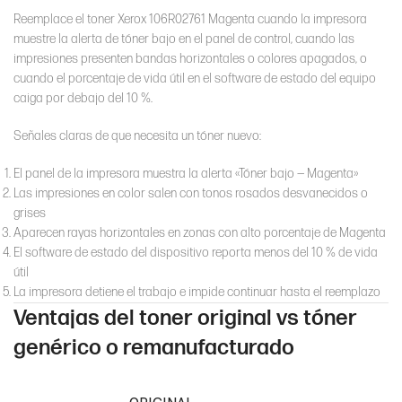
Reemplace el toner Xerox 106R02761 Magenta cuando la impresora
muestre la alerta de tóner bajo en el panel de control, cuando las
impresiones presenten bandas horizontales o colores apagados, o
cuando el porcentaje de vida útil en el software de estado del equipo
caiga por debajo del 10 %.
Señales claras de que necesita un tóner nuevo:
El panel de la impresora muestra la alerta «Tóner bajo — Magenta»
Las impresiones en color salen con tonos rosados desvanecidos o
grises
Aparecen rayas horizontales en zonas con alto porcentaje de Magenta
El software de estado del dispositivo reporta menos del 10 % de vida
útil
La impresora detiene el trabajo e impide continuar hasta el reemplazo
Ventajas del toner original vs tóner
genérico o remanufacturado