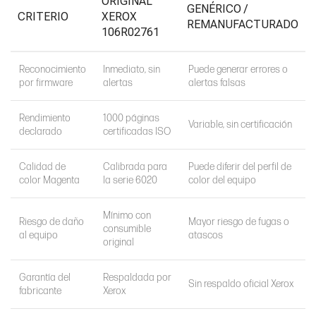
ORIGINAL
GENÉRICO /
CRITERIO
XEROX
REMANUFACTURADO
106R02761
Reconocimiento
Inmediato, sin
Puede generar errores o
por firmware
alertas
alertas falsas
Rendimiento
1000 páginas
Variable, sin certificación
declarado
certificadas ISO
Calidad de
Calibrada para
Puede diferir del perfil de
color Magenta
la serie 6020
color del equipo
Mínimo con
Riesgo de daño
Mayor riesgo de fugas o
consumible
al equipo
atascos
original
Garantía del
Respaldada por
Sin respaldo oficial Xerox
fabricante
Xerox