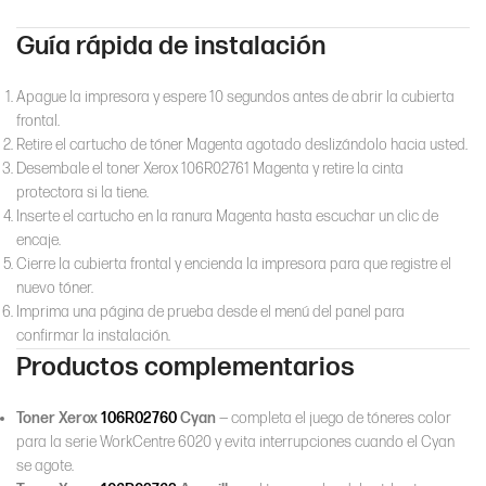
Guía rápida de instalación
Apague la impresora y espere 10 segundos antes de abrir la cubierta
frontal.
Retire el cartucho de tóner Magenta agotado deslizándolo hacia usted.
Desembale el toner Xerox 106R02761 Magenta y retire la cinta
protectora si la tiene.
Inserte el cartucho en la ranura Magenta hasta escuchar un clic de
encaje.
Cierre la cubierta frontal y encienda la impresora para que registre el
nuevo tóner.
Imprima una página de prueba desde el menú del panel para
confirmar la instalación.
Productos complementarios
Toner Xerox
106R02760
Cyan
— completa el juego de tóneres color
para la serie WorkCentre 6020 y evita interrupciones cuando el Cyan
se agote.