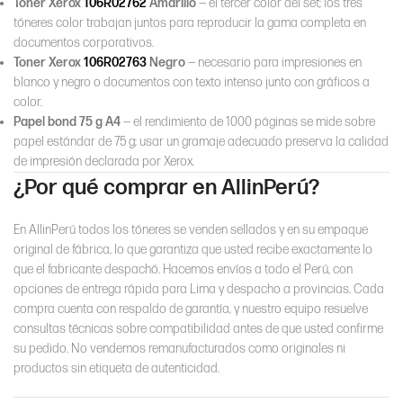
Toner Xerox
106R02762
Amarillo
— el tercer color del set; los tres
tóneres color trabajan juntos para reproducir la gama completa en
documentos corporativos.
Toner Xerox
106R02763
Negro
— necesario para impresiones en
blanco y negro o documentos con texto intenso junto con gráficos a
color.
Papel bond 75 g A4
— el rendimiento de 1000 páginas se mide sobre
papel estándar de 75 g; usar un gramaje adecuado preserva la calidad
de impresión declarada por Xerox.
¿Por qué comprar en AllinPerú?
En AllinPerú todos los tóneres se venden sellados y en su empaque
original de fábrica, lo que garantiza que usted recibe exactamente lo
que el fabricante despachó. Hacemos envíos a todo el Perú, con
opciones de entrega rápida para Lima y despacho a provincias. Cada
compra cuenta con respaldo de garantía, y nuestro equipo resuelve
consultas técnicas sobre compatibilidad antes de que usted confirme
su pedido. No vendemos remanufacturados como originales ni
productos sin etiqueta de autenticidad.