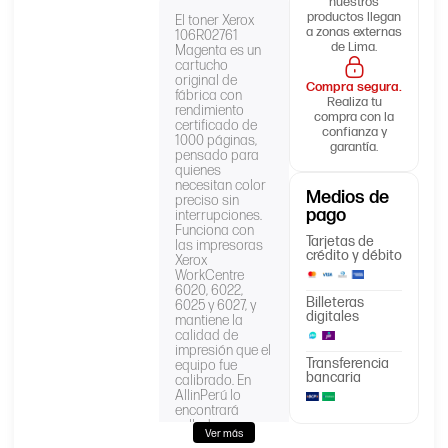
nuestros
productos llegan
El toner Xerox
a zonas externas
106R02761
de Lima.
Magenta es un
cartucho
original de
Compra segura.
fábrica con
Realiza tu
rendimiento
compra con la
certificado de
confianza y
1000 páginas,
garantía.
pensado para
quienes
necesitan color
Medios de
preciso sin
pago
interrupciones.
Funciona con
Tarjetas de
las impresoras
crédito y débito
Xerox
WorkCentre
6020, 6022,
Billeteras
6025 y 6027, y
digitales
mantiene la
calidad de
impresión que el
Transferencia
equipo fue
bancaria
calibrado. En
AllinPerú lo
encontrará
sellado, con
Ver más
garantía y con