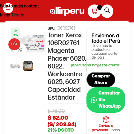
Skip to main content
Inicio
Tienda
106R02761
SKU:
-2
Toner Xerox
Enviamos
a
1%
todo el Perú
106R02761
HOT
Llevamos tu
Magenta
producto a
Haga clic para ampliar
cualquier parte
Phaser 6020,
del país
6022,
Workcentre
Comprar
6025, 6027
Ahora
Capacidad
Consultar
Estándar
Via
WhatsApp
$
78.00
$
62.00
(S/ 209.94)
Envíos a
21% DSCTO
provincia.
Todos