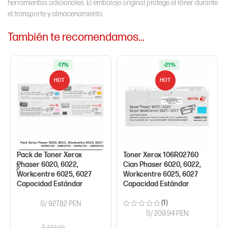
herramientas adicionales. El embalaje original protege el tóner durante
el transporte y almacenamiento.
También te recomendamos…
-17%
-21%
HOT
HOT
Pack de Toner Xerox
Toner Xerox 106R02760
Phaser 6020, 6022,
Cian Phaser 6020, 6022,
Workcentre 6025, 6027
Workcentre 6025, 6027
Capacidad Estándar
Capacidad Estándar
(1)
S/ 927.82 PEN
S/ 209.94 PEN
$
332.00