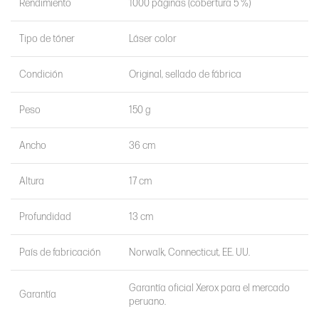
Rendimiento
1000 páginas (cobertura 5 %)
Tipo de tóner
Láser color
Condición
Original, sellado de fábrica
Peso
150 g
Ancho
36 cm
Altura
17 cm
Profundidad
13 cm
País de fabricación
Norwalk, Connecticut, EE. UU.
Garantía oficial Xerox para el mercado
Garantía
peruano.