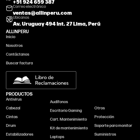
+51 924 659 387
Correo electrónico
ventas@allinperu.com
Ubícanos
Av. Uruguay 494 Int. 27 Lima, Perú
ALLINPERU
Inicio
Nosotros
Contáctanos
Buscar factura
PRODUCTOS
Antivirus
Monitor
Audífonos
Cabezal
Otros
Escritorio Gaming
Cintas
Protección
Cart. Mantenimiento
Drum
Soporte para monitor
Kit de mantenimiento
Estabilizadores
Suministros
Laptops