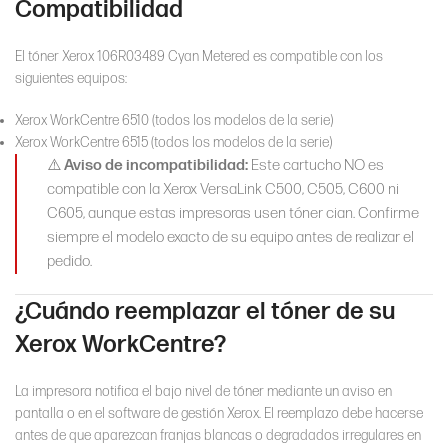
Compatibilidad
El tóner Xerox 106R03489 Cyan Metered es compatible con los
siguientes equipos:
Xerox WorkCentre 6510 (todos los modelos de la serie)
Xerox WorkCentre 6515 (todos los modelos de la serie)
⚠️
Aviso de incompatibilidad:
Este cartucho NO es
compatible con la Xerox VersaLink C500, C505, C600 ni
C605, aunque estas impresoras usen tóner cian. Confirme
siempre el modelo exacto de su equipo antes de realizar el
pedido.
¿Cuándo reemplazar el tóner de su
Xerox WorkCentre?
La impresora notifica el bajo nivel de tóner mediante un aviso en
pantalla o en el software de gestión Xerox. El reemplazo debe hacerse
antes de que aparezcan franjas blancas o degradados irregulares en