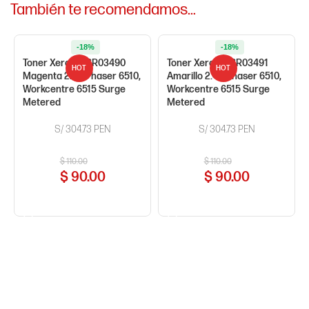
También te recomendamos…
-18%
-18%
Toner Xerox 106R03490
Toner Xerox 106R03491
HOT
HOT
Magenta 2.4K Phaser 6510,
Amarillo 2.4K Phaser 6510,
Workcentre 6515 Surge
Workcentre 6515 Surge
Metered
Metered
S/ 304.73 PEN
S/ 304.73 PEN
$
110.00
$
110.00
$
90.00
$
90.00
COMPRAR AHORA
COMPRAR AHORA