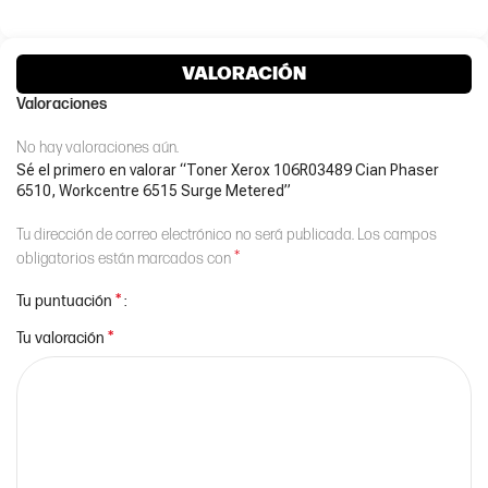
VALORACIÓN
Valoraciones
No hay valoraciones aún.
Sé el primero en valorar “Toner Xerox 106R03489 Cian Phaser
6510, Workcentre 6515 Surge Metered”
Tu dirección de correo electrónico no será publicada.
Los campos
*
obligatorios están marcados con
*
Tu puntuación
*
Tu valoración