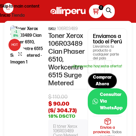
Skip to main content
Inicio
Tienda
106R03489
SKU:
-1
Toner Xerox
Enviamos
a
8%
todo el Perú
106R03489
HOT
Llevamos tu
Cian Phaser
producto a
Haga clic para ampliar
cualquier parte
6510,
del país
Workcentre
6515 Surge
Comprar
Metered
Ahora
Consultar
$
110.00
Via
$
90.00
WhatsApp
(S/ 304.73)
18% DSCTO
El tóner Xerox
Envíos a
106R03489
provincia.
Todos
Cyan Metered