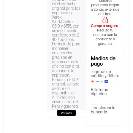
nuestros
es el cartucho
productos llegan
original para las
a zonas externas
impresoras
de Lima.
Xerox
WorkCentre
Compra segura.
6510 y 6515, con
Realiza tu
un rendimiento
compra con la
certificado de 2
confianza y
400 páginas.
garantía.
Formulado para
mantener
colores cian
precisos en
Medios de
documentos de
pago
oficina con alta
demanda de
Tarjetas de
impresión.
crédito y débito
Producto 100 %
original, sellado
de fábrica,
Billeteras
disponible en
digitales
AllinPerú con
envío a todo el
Perú y garantía
Transferencia
incluida.
bancaria
Ver más
Cartucho de
tóner:
106R03489