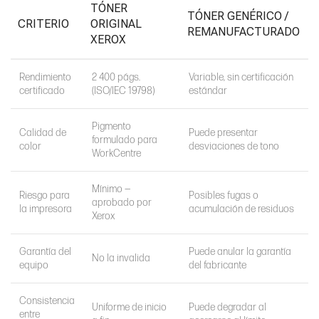
TÓNER
TÓNER GENÉRICO /
CRITERIO
ORIGINAL
REMANUFACTURADO
XEROX
Rendimiento
2 400 págs.
Variable, sin certificación
certificado
(ISO/IEC 19798)
estándar
Pigmento
Calidad de
Puede presentar
formulado para
color
desviaciones de tono
WorkCentre
Mínimo —
Riesgo para
Posibles fugas o
aprobado por
la impresora
acumulación de residuos
Xerox
Garantía del
Puede anular la garantía
No la invalida
equipo
del fabricante
Consistencia
Uniforme de inicio
Puede degradar al
entre