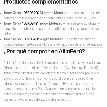
Productos complementarios
Tóner Xerox
106R03490
Magenta Metered
— completa el juego de
colores para impresión a color completa en WorkCentre 6510/6515.
Tóner Xerox
106R03491
Yellow Metered
— necesario junto al cian y
magenta para obtener la gama cromática completa en documentos a
color.
Tóner Xerox
106R03492
Negro Metered
— para impresiones en
blanco y negro y texto general de alta densidad en los mismos equipos.
¿Por qué comprar en AllinPerú?
AllinPerú distribuye suministros de impresora originales y sellados de
fábrica desde su local en el Centro de Lima (Av. Uruguay 494, Int. 27).
Trabajamos directamente con distribuidores autorizados, por lo que
cada producto llega en las mismas condiciones en que salió de
fábrica. Atendemos de lunes a sábado de 9:00 a.m. a 7:00 p.m. y
despachamos a todo el Perú. Si tiene dudas sobre compatibilidad
antes de comprar, nuestro equipo puede confirmar si el cartucho
corresponde a su modelo exacto de impresora.