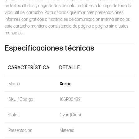
en textos nítidos y degradados de color estables a lo largo de toda la
vida útil del cartucho. Para oficinas que imprimen presentaciones,
informes con gráficos o materiales de comunicación interna en color,
este cartucho mantiene consistencia de página a página sin ajustes
manuales.
Especificaciones técnicas
CARACTERÍSTICA
DETALLE
Marca
Xerox
SKU / Código
106R03489
Color
Cyan (Cian)
Presentación
Metered