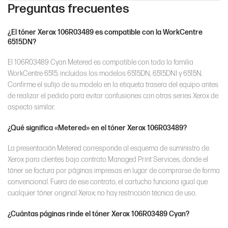
Preguntas frecuentes
¿El tóner Xerox 106R03489 es compatible con la WorkCentre
6515DN?
El 106R03489 Cyan Metered es compatible con toda la familia
WorkCentre 6515, incluidos los modelos 6515DN, 6515DNI y 6515N.
Confirme el sufijo de su modelo en la etiqueta trasera del equipo antes
de realizar el pedido para evitar confusiones con otras series Xerox de
aspecto similar.
¿Qué significa «Metered» en el tóner Xerox 106R03489?
La presentación Metered corresponde al esquema de suministro de
Xerox para clientes bajo contrato Managed Print Services, donde el
tóner se factura por páginas impresas en lugar de comprarse de forma
convencional. Fuera de ese contrato, el cartucho funciona igual que
cualquier tóner original Xerox; no hay restricción técnica de uso.
¿Cuántas páginas rinde el tóner Xerox 106R03489 Cyan?