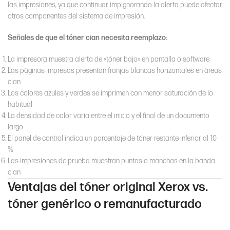
las impresiones, ya que continuar impignorando la alerta puede afectar
otros componentes del sistema de impresión.
Señales de que el tóner cian necesita reemplazo:
La impresora muestra alerta de «tóner bajo» en pantalla o software
Las páginas impresas presentan franjas blancas horizontales en áreas
cian
Los colores azules y verdes se imprimen con menor saturación de lo
habitual
La densidad de color varía entre el inicio y el final de un documento
largo
El panel de control indica un porcentaje de tóner restante inferior al 10
%
Las impresiones de prueba muestran puntos o manchas en la banda
cian
Ventajas del tóner original Xerox vs.
tóner genérico o remanufacturado