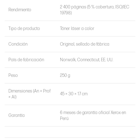
2 400 páginas (5 % cobertura, ISO/IEC
Rendimiento
19798)
Tipo de producto
Tóner láser a color
Condición
Original, sellado de fábrica
País de fabricación
Norwalk, Connecticut, EE. UU.
Peso
250 g
Dimensiones (An × Prof
45 × 30 × 17 cm
× Al)
6 meses de garantía oficial Xerox en
Garantía
Perú