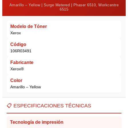
Amarillo – Yellow | Surge Metered | Phaser 6510, Workcentre
6515
Modelo de Tóner
Xerox
Código
106R03491
Fabricante
Xerox®
Color
Amarillo – Yellow
📋 ESPECIFICACIONES TÉCNICAS
Tecnología de impresión