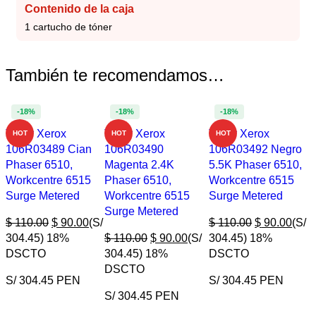
Contenido de la caja
1 cartucho de tóner
También te recomendamos…
-18%
-18%
-18%
Toner Xerox
Toner Xerox
Toner Xerox
HOT
HOT
HOT
106R03489 Cian
106R03490
106R03492 Negro
Phaser 6510,
Magenta 2.4K
5.5K Phaser 6510,
Workcentre 6515
Phaser 6510,
Workcentre 6515
Surge Metered
Workcentre 6515
Surge Metered
Surge Metered
$
110.00
$
90.00
(S/
$
110.00
$
90.00
(S/
304.45)
18%
$
110.00
$
90.00
(S/
304.45)
18%
DSCTO
304.45)
18%
DSCTO
DSCTO
S/ 304.45 PEN
S/ 304.45 PEN
S/ 304.45 PEN
COMPRAR AHORA
COMPRAR AHORA