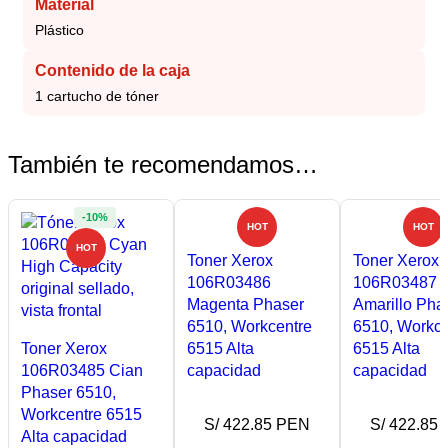
Material
Plástico
Contenido de la caja
1 cartucho de tóner
También te recomendamos…
-10%
HOT
HOT
HOT
Toner Xerox
Toner Xerox
106R03486
106R03487
Magenta Phaser
Amarillo Pha
6510, Workcentre
6510, Workce
Toner Xerox
6515 Alta
6515 Alta
106R03485 Cian
capacidad
capacidad
Phaser 6510,
Workcentre 6515
S/ 422.85 PEN
S/ 422.85
Alta capacidad