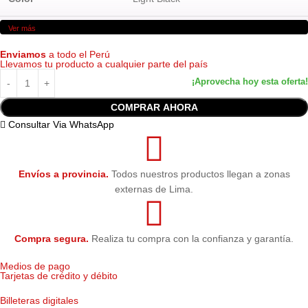
Ver más
Volumen
220 ml
Enviamos
a todo el Perú
Llevamos tu producto a cualquier parte del país
Tecnología
UltraChrome K3
Compatibilidad
Stylus Pro 4800 y 4880
COMPRAR AHORA
Consultar Via WhatsApp
Condición
Nuevo — Original de fábrica
Garantía
Garantía 6 meses (Epson Perú)
Envíos a provincia.
Todos nuestros productos llegan a zonas
externas de Lima.
Compra segura.
Realiza tu compra con la confianza y garantía.
Medios de pago
Tarjetas de crédito y débito
Billeteras digitales