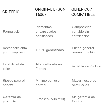
ORIGINAL EPSON
GENÉRICO /
CRITERIO
T6067
COMPATIBLE
Pigmentos
Composición
Formulación
encapsulados
variable sin
certificados
certificación
Reconocimiento
Puede generar
100 % garantizado
por la impresora
errores de chip
Estabilidad de
Alta, calibrada en
Variable según lote
color
fábrica
Riesgo para el
Mínimo con uso
Mayor riesgo de
cabezal
normal
obstrucción
Garantía de
Sin garantía de
6 meses (AllinPerú)
producto
fábrica