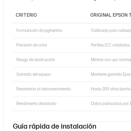
CRITERIO
ORIGINAL EPSON 
Formulación de pigmentos
Calibrada para cabeza
Precisión de color
Perfiles ICC validados
Riesgo de obstrucción
Mínimo con uso norma
Garantía del equipo
Mantiene garantía Epso
Resistencia al desvanecimiento
Hasta 200 años (archiv
Rendimiento declarado
Datos publicados por
Guía rápida de instalación