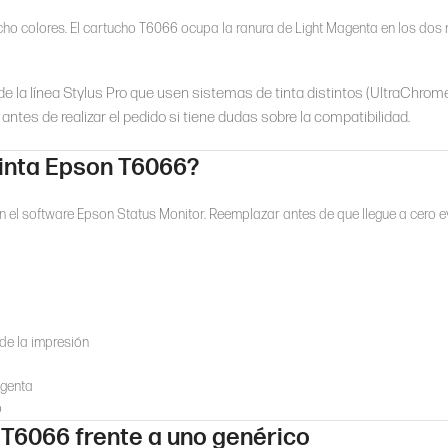
cho colores. El cartucho T6066 ocupa la ranura de Light Magenta en los dos 
 la línea Stylus Pro que usen sistemas de tinta distintos (UltraChrom
antes de realizar el pedido si tiene dudas sobre la compatibilidad.
tinta Epson T6066?
en el software Epson Status Monitor. Reemplazar antes de que llegue a cero ev
de la impresión
agenta
o
 T6066 frente a uno genérico