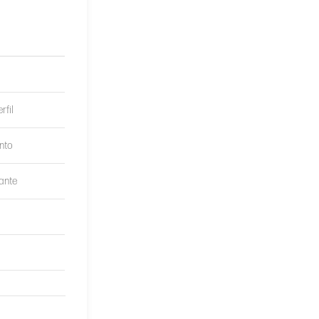
rfil
nto
cante