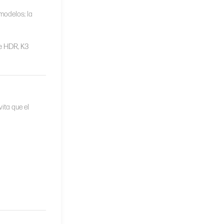
modelos; la
e HDR, K3
ita que el