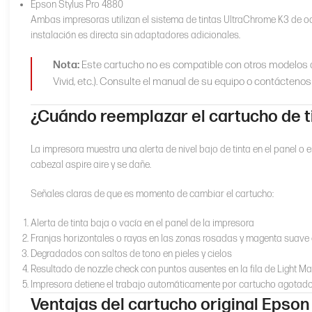
Epson Stylus Pro 4880
Ambas impresoras utilizan el sistema de tintas UltraChrome K3 de o
instalación es directa sin adaptadores adicionales.
Nota:
Este cartucho no es compatible con otros modelos de
Vivid, etc.). Consulte el manual de su equipo o contáctenos 
¿Cuándo reemplazar el cartucho de 
La impresora muestra una alerta de nivel bajo de tinta en el panel o 
cabezal aspire aire y se dañe.
Señales claras de que es momento de cambiar el cartucho:
Alerta de tinta baja o vacía en el panel de la impresora
Franjas horizontales o rayas en las zonas rosadas y magenta suave 
Degradados con saltos de tono en pieles y cielos
Resultado de nozzle check con puntos ausentes en la fila de Light M
Impresora detiene el trabajo automáticamente por cartucho agotad
Ventajas del cartucho original Epson