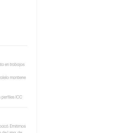
ta en trabajos
ralelo mantiene
s perfiles ICC
mpacó. Emitimos
o de Lima, de