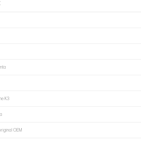
E
nta
me K3
a
riginal OEM