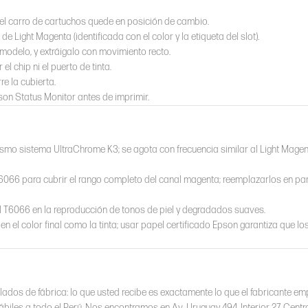
el carro de cartuchos quede en posición de cambio.
e Light Magenta (identificada con el color y la etiqueta del slot).
 modelo, y extráigalo con movimiento recto.
l chip ni el puerto de tinta.
re la cubierta.
pson Status Monitor antes de imprimir.
mismo sistema UltraChrome K3; se agota con frecuencia similar al Light Magen
T6066 para cubrir el rango completo del canal magenta; reemplazarlos en pa
T6066 en la reproducción de tonos de piel y degradados suaves.
 en el color final como la tinta; usar papel certificado Epson garantiza que lo
lados de fábrica: lo que usted recibe es exactamente lo que el fabricante e
ábiles a todo el Perú. Nos encontramos en Av. Uruguay 494, Interior 27, Centr