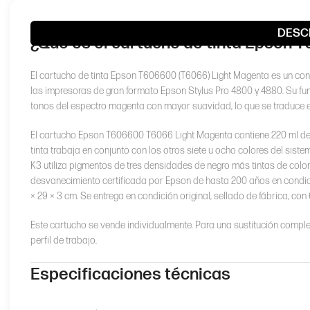
DESC
¿Qué es el cartucho de tinta Epson 
El cartucho de tinta Epson T606600 (T6066) Light Magenta es un co
las impresoras de gran formato Epson Stylus Pro 4800 y 4880. Su fun
tonos del espectro magenta con mayor suavidad, lo que se traduce en
El cartucho Epson T606600 T6066 Light Magenta contiene 220 ml de
tinta trabaja en conjunto con los otros siete u ocho colores del sis
K3 utiliza pigmentos de tres densidades de negro más tintas de color
desvanecimiento certificada por Epson de hasta 200 años en condici
× 29 × 3 cm. Se entrega en condición original, sellado de fábrica, con
Este cartucho se vende individualmente. Para una sustitución complet
perfil de trabajo.
Especificaciones técnicas