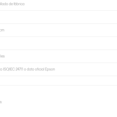
ellado de fábrica
 cm
iles
o ISO/IEC 24711 o dato oficial Epson
s: