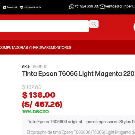
+51 924 659 387
ventas@allinperu
COMPUTADORAS Y HARDWARE
MONITORES
T606600
SKU:
Tinta Epson T6066 Light Magenta 220
$
162.00
$
138.00
(S/ 467.26)
15% DSCTO
Tinta Epson T606600 original — para impresoras Stylus P
El cartucho de tinta Epson T606600 (T6066) Light Magenta d