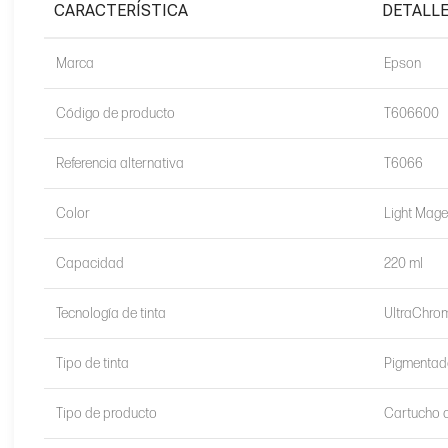
CARACTERÍSTICA
DETALL
Marca
Epson
Código de producto
T606600
Referencia alternativa
T6066
Color
Light Mage
Capacidad
220 ml
Tecnología de tinta
UltraChro
Tipo de tinta
Pigmentad
Tipo de producto
Cartucho o