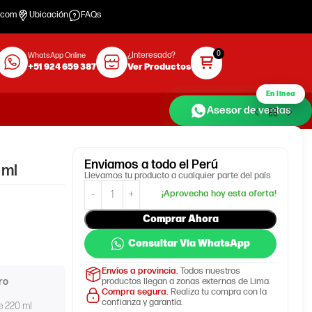
.com
Ubicación
FAQs
¿Interesado?
WhatsApp Online
+51 924 659 387
Ver Productos
En línea
Asesor de ventas
Enviamos
a todo el Perú
 ml
Llevamos tu producto a cualquier parte del país
Comprar Ahora
Consultar Via WhatsApp
Envíos a provincia.
Todos nuestros
ro
productos llegan a zonas externas de Lima.
Compra segura.
Realiza tu compra con la
confianza y garantía.
e 220 ml