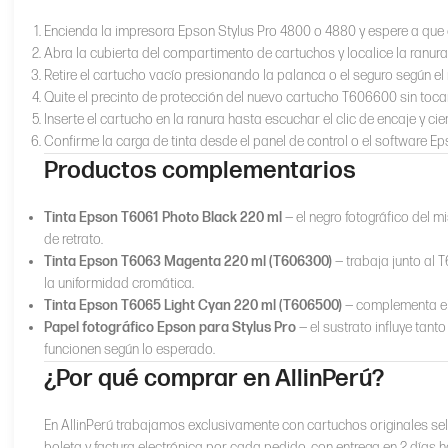
Encienda la impresora Epson Stylus Pro 4800 o 4880 y espere a que 
Abra la cubierta del compartimento de cartuchos y localice la ranura d
Retire el cartucho vacío presionando la palanca o el seguro según el
Quite el precinto de protección del nuevo cartucho T606600 sin tocar e
Inserte el cartucho en la ranura hasta escuchar el clic de encaje y cier
Confirme la carga de tinta desde el panel de control o el software E
Productos complementarios
Tinta Epson T6061 Photo Black 220 ml
— el negro fotográfico del 
de retrato.
Tinta Epson T6063 Magenta 220 ml (T606300)
— trabaja junto al 
la uniformidad cromática.
Tinta Epson T6065 Light Cyan 220 ml (T606500)
— complementa el 
Papel fotográfico Epson para Stylus Pro
— el sustrato influye tanto
funcionen según lo esperado.
¿Por qué comprar en AllinPerú?
En AllinPerú trabajamos exclusivamente con cartuchos originales sel
boleta y factura electrónica por cada pedido, con entrega en 2 días h