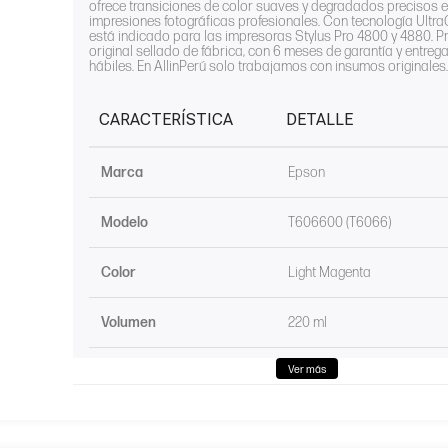
ofrece transiciones de color suaves y degradados precisos 
impresiones fotográficas profesionales. Con tecnología Ultr
está indicado para las impresoras Stylus Pro 4800 y 4880. P
original sellado de fábrica, con 6 meses de garantía y entrega
hábiles. En AllinPerú solo trabajamos con insumos originales.
CARACTERÍSTICA
DETALLE
Marca
Epson
Modelo
T606600 (T6066)
Color
Light Magenta
Volumen
220 ml
Tecnología
UltraChrome K3
Ver más
Compatibilidad
Stylus Pro 4800 y 4880