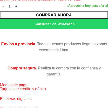
Volumen
220 ml
Tecnología
UltraChrome K3
COMPRAR AHORA
Consultar Via WhatsApp
Compatibilidad
Stylus Pro 4800 y 4880
Condición
Nuevo — Original de fábrica
Envíos a provincia.
Todos nuestros productos llegan a zonas
externas de Lima.
Garantía
Garantía 6 meses (Epson Perú)
Compra segura.
Realiza tu compra con la confianza y
garantía.
Medios de pago
Tarjetas de crédito y débito
Billeteras digitales