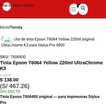
Skip to main content
Inicio
Tienda
Haga clic para ampliar
-15%
SKU:
T606400
Tinta Epson T6064 Yellow 220ml UltraChrome
K3
$
162.00
$
138.00
(S/ 467.26)
15% DSCTO
Tinta Epson T606400 original — para impresoras Stylus
Pro