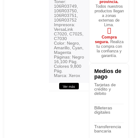
Toner:
provincia.
106R03749,
Todos nuestros
106R03750,
productos llegan
106R03751,
a zonas
106R03752
externas de
Impresora:
Lima.
VersaLink
C7020, C7025,
Compra
C7030
segura.
Realiza
Color: Negro,
tu compra con
Amarillo, Cyan,
la confianza y
Magenta
garantía.
Páginas: Negro
16,100 Pág.
Colores 9,800
Medios de
Pág.
Marca: Xerox
pago
Tarjetas de
Ver más
crédito y
débito
Billeteras
digitales
Transferencia
bancaria