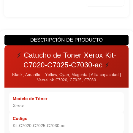
DESCRIPCIÓN DE PRODUCTO
⚡
Catucho de Toner Xerox Kit-
C7020-C7025-C7030-ac
⚡
Black, Amarillo – Yellow, Cyan, Magenta | Alta capacidad |
Versalink C7020, C7025, C7030
Modelo de Tóner
Xerox
Código
Kit-C7020-C7025-C7030-ac