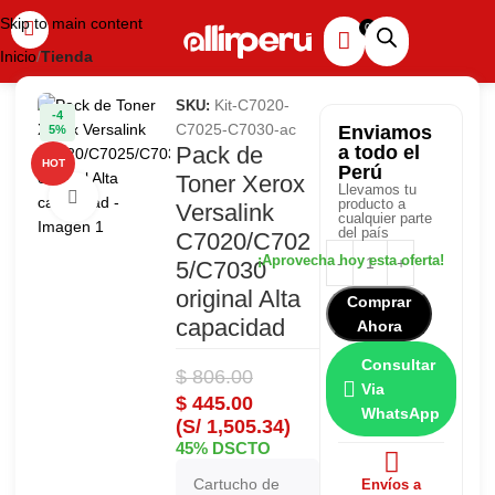
Skip to main content
Inicio
Tienda
Kit-C7020-
SKU:
-4
C7025-C7030-ac
Enviamos
5%
Pack de
a todo el
HOT
Perú
Toner Xerox
Llevamos tu
Haga clic para ampliar
producto a
Versalink
cualquier parte
del país
C7020/C702
5/C7030
original Alta
Comprar
capacidad
Ahora
Consultar
$
806.00
Via
$
445.00
WhatsApp
(S/ 1,505.34)
45% DSCTO
Cartucho de
Envíos a