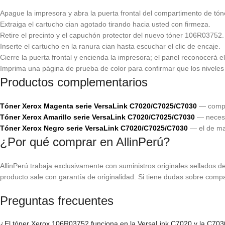
Apague la impresora y abra la puerta frontal del compartimento de tón
Extraiga el cartucho cian agotado tirando hacia usted con firmeza.
Retire el precinto y el capuchón protector del nuevo tóner 106R03752.
Inserte el cartucho en la ranura cian hasta escuchar el clic de encaje.
Cierre la puerta frontal y encienda la impresora; el panel reconocerá 
Imprima una página de prueba de color para confirmar que los niveles
Productos complementarios
Tóner Xerox Magenta serie VersaLink C7020/C7025/C7030
— comple
Tóner Xerox Amarillo serie VersaLink C7020/C7025/C7030
— necesar
Tóner Xerox Negro serie VersaLink C7020/C7025/C7030
— el de ma
¿Por qué comprar en AllinPerú?
AllinPerú trabaja exclusivamente con suministros originales sellados de 
producto sale con garantía de originalidad. Si tiene dudas sobre comp
Preguntas frecuentes
¿El tóner Xerox 106R03752 funciona en la VersaLink C7020 y la C70