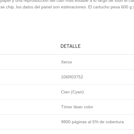
papel y una reproducción del cian más estable a lo largo de todo el c
 ese chip, los datos del panel son estimaciones. El cartucho pesa 600 g
DETALLE
Xerox
106R03752
Cian (Cyan)
Tóner láser color
9800 páginas al 5% de cobertura