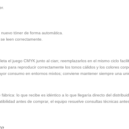
er.
el nuevo tóner de forma automática.
 se leen correctamente.
ta el juego CMYK junto al cian; reemplazarlos en el mismo ciclo facilit
io para reproducir correctamente los tonos cálidos y los colores corp
yor consumo en entornos mixtos; conviene mantener siempre una uni
fábrica: lo que recibe es idéntico a lo que llegaría directo del distribu
atibilidad antes de comprar, el equipo resuelve consultas técnicas ant
30?