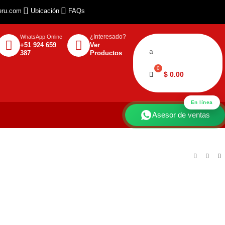
eru.com
Ubicación
FAQs
¿Interesado?
WhatsApp Online
+51 924 659
Ver
a
387
Productos
$
0.00
En línea
Asesor de ventas