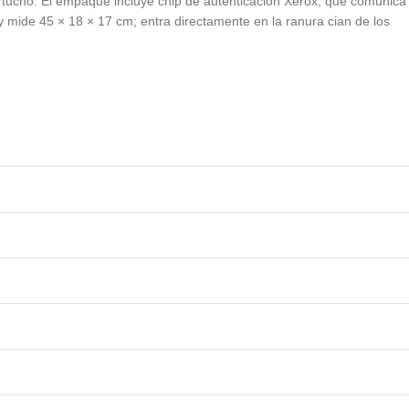
artucho. El empaque incluye chip de autenticación Xerox, que comunica
 y mide 45 × 18 × 17 cm; entra directamente en la ranura cian de los