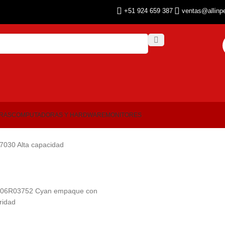
+51 924 659 387
ventas@allinp
ORAS
COMPUTADORAS Y HARDWARE
MONITORES
7030 Alta capacidad