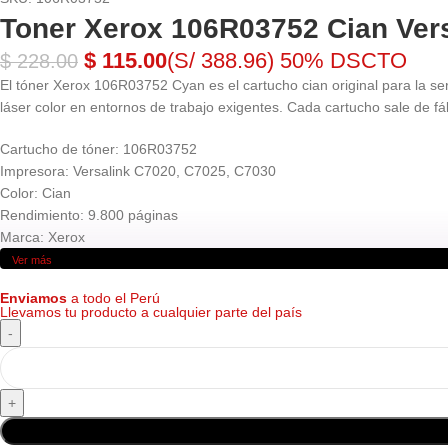
Toner Xerox 106R03752 Cian Vers
$
115.00
(S/ 388.96)
50% DSCTO
$
228.00
El tóner Xerox 106R03752 Cyan es el cartucho cian original para la s
láser color en entornos de trabajo exigentes. Cada cartucho sale de fáb
Cartucho de tóner: 106R03752
Impresora: Versalink C7020, C7025, C7030
Color: Cian
Rendimiento: 9.800 páginas
Marca: Xerox
Ver más
Enviamos
a todo el Perú
Llevamos tu producto a cualquier parte del país