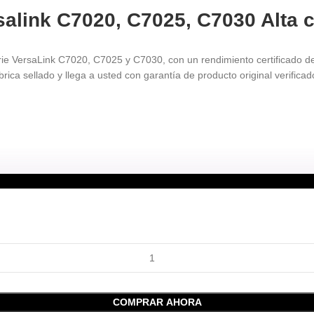
alink C7020, C7025, C7030 Alta 
erie VersaLink C7020, C7025 y C7030, con un rendimiento certificado d
rica sellado y llega a usted con garantía de producto original verificad
COMPRAR AHORA