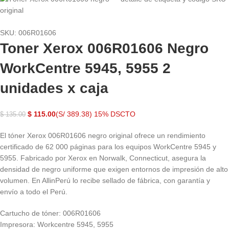
SKU:
006R01606
Toner Xerox 006R01606 Negro
WorkCentre 5945, 5955 2
unidades x caja
$
115.00
(S/ 389.38)
15% DSCTO
$
135.00
El tóner Xerox 006R01606 negro original ofrece un rendimiento
certificado de 62 000 páginas para los equipos WorkCentre 5945 y
5955. Fabricado por Xerox en Norwalk, Connecticut, asegura la
densidad de negro uniforme que exigen entornos de impresión de alto
volumen. En AllinPerú lo recibe sellado de fábrica, con garantía y
envío a todo el Perú.
Cartucho de tóner: 006R01606
Impresora: Workcentre 5945, 5955