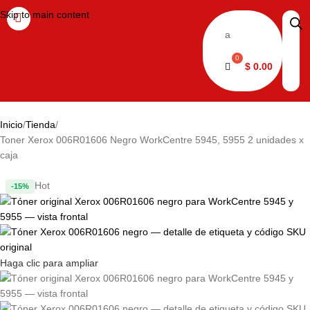
Skip to main content
a
$
0.00
Inicio
Tienda
Toner Xerox 006R01606 Negro WorkCentre 5945, 5955 2 unidades x
caja
Hot
-15%
Haga clic para ampliar