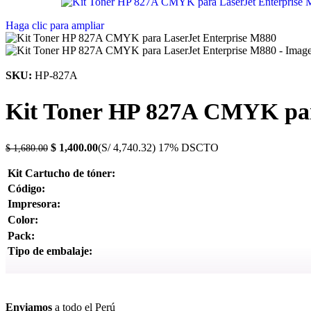
Haga clic para ampliar
SKU:
HP-827A
Kit Toner HP 827A CMYK par
$
1,400.00
(S/ 4,740.32)
17% DSCTO
$
1,680.00
Kit Cartucho de tóner:
Código:
Impresora:
Color:
Pack:
Tipo de embalaje:
Ver más
Enviamos
a todo el Perú