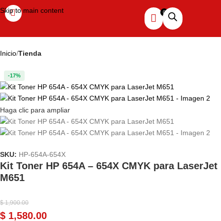
Skip to main content
Inicio
Tienda
-17%
Haga clic para ampliar
SKU:
HP-654A-654X
Kit Toner HP 654A – 654X CMYK para LaserJet
M651
$
1,900.00
$
1,580.00