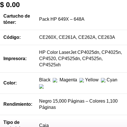
$
0.00
Cartucho de
Pack HP 649X – 648A
tóner:
Código:
CE260X, CE261A, CE262A, CE263A
HP Color LaserJet CP4025dn, CP4025n,
Impresora:
CP4520, CP4525dn, CP4525n,
CP4525xh
Black
Magenta
Yellow
Cyan
Color:
Negro 15,000 Páginas – Colores 1,100
Rendimiento:
Páginas
Tipo de
Caja