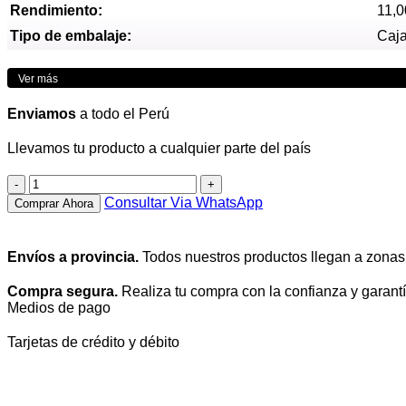
Rendimiento:
11,0
Tipo de embalaje:
Caj
Ver más
Enviamos
a todo el Perú
Llevamos tu producto a cualquier parte del país
Toner
HP
Consultar Via WhatsApp
Comprar Ahora
648A
Magenta
CE263A
Envíos a provincia.
Todos nuestros productos llegan a zonas
para
LaserJet
Compra segura.
Realiza tu compra con la confianza y garantí
CP4025
Medios de pago
CP4525
cantidad
Tarjetas de crédito y débito