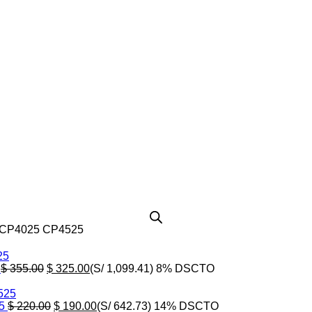
t CP4025 CP4525
El
El
5
$
355.00
$
325.00
(S/ 1,099.41)
8% DSCTO
precio
precio
original
actual
era:
El
es:
El
25
$
220.00
$
190.00
(S/ 642.73)
14% DSCTO