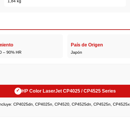
1,84 kg
miento
País de Origen
10 – 90% HR
Japón
✓
HP Color LaserJet CP4025 / CP4525 Series
Incluye: CP4025dn, CP4025n, CP4520, CP4525dn, CP4525n, CP4525x