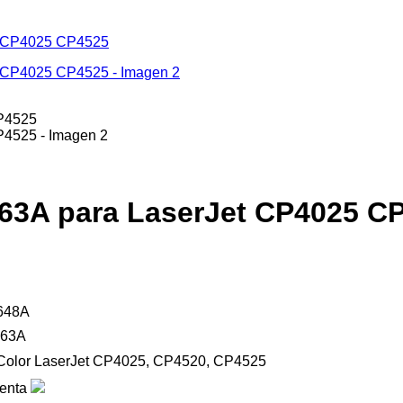
$ 355.00.
precio
$ 325.00.
precio
original
actual
era:
es:
$ 220.00.
$ 190.00.
63A para LaserJet CP4025 C
648A
63A
Color LaserJet CP4025, CP4520, CP4525
enta