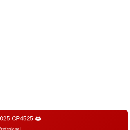
025 CP4525
🖨️
Profesional