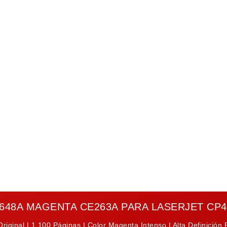
648A MAGENTA CE263A PARA LASERJET CP4
riginal | 1,100 Páginas | Color Magenta Intenso | Alta Definición 