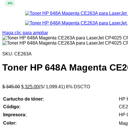
-6%
Haga clic para ampliar
SKU:
CE263A
Toner HP 648A Magenta CE2
El
El
$
345.00
$
325.00
(S/ 1,099.41)
6% DSCTO
precio
precio
original
actual
Cartucho de tóner:
HP 
era:
es:
Código:
CE2
$ 345.00.
$ 325.00.
Impresora:
HP 
Color:
Mag